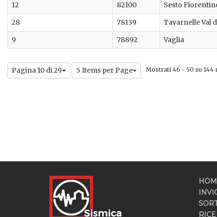
12
82100
Sesto Fiorentin
28
78139
Tavarnelle Val d
9
78892
Vaglia
Pagina 10 di 29
5 Items per Page
Mostrati 46 - 50 su 144 ri
HOM
INVI
SOR
RICE