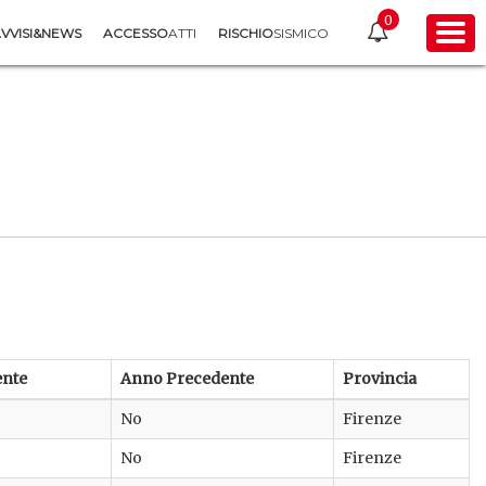
0
VVISI&NEWS
ACCESSO
ATTI
RISCHIO
SISMICO
ente
Anno Precedente
Provincia
No
Firenze
No
Firenze