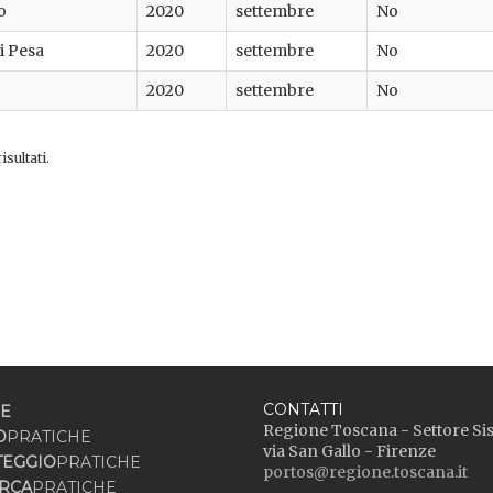
o
2020
settembre
No
i Pesa
2020
settembre
No
2020
settembre
No
sultati.
CONTATTI
E
Regione Toscana - Settore Si
O
PRATICHE
via San Gallo - Firenze
TEGGIO
PRATICHE
portos@regione.toscana.it
RCA
PRATICHE