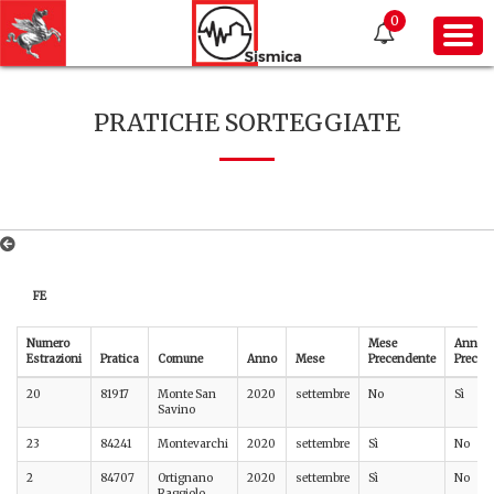
0
PRATICHE SORTEGGIATE
FE
Numero
Mese
Anno
Estrazioni
Pratica
Comune
Anno
Mese
Precendente
Preced
20
81917
Monte San
2020
settembre
No
Sì
Savino
23
84241
Montevarchi
2020
settembre
Sì
No
2
84707
Ortignano
2020
settembre
Sì
No
Raggiolo