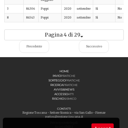
3
84306
Poppi
2020
settembre
Sì
No
8
84543
Poppi
2020
settembre
Sì
No
Pagina 4 di 29
Precedente
Successivo
HOME
INVIO
PRATICHE
SORTEGGIO
PRATICHE
RICERCA
PRATICHE
AVVISI&NEWS
ACCESSO
ATTI
RISCHIO
SISMICO
CONTATTI
Regione Toscana - Settore Sismica - via San Gallo - Firenze
portos@regione.toscana.it
Privacy e note legali
Accessibilità