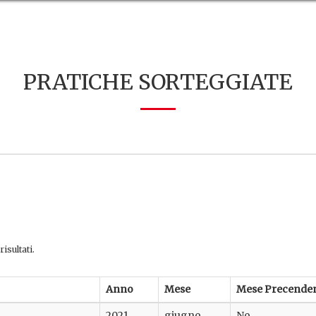
PRATICHE SORTEGGIATE
isultati.
Anno
Mese
Mese Precende
2021
giugno
No