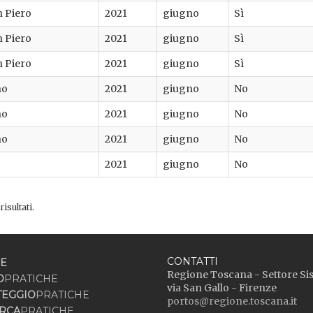
n Piero
2021
giugno
Sì
n Piero
2021
giugno
Sì
n Piero
2021
giugno
Sì
no
2021
giugno
No
no
2021
giugno
No
no
2021
giugno
No
2021
giugno
No
isultati.
CONTATTI
E
Regione Toscana - Settore Si
O
PRATICHE
via San Gallo - Firenze
TEGGIO
PRATICHE
portos@regione.toscana.it
RCA
PRATICHE