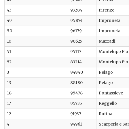
43
93284
Firenze
49
95874
Impruneta
50
96179
Impruneta
10
90625
Marradi
51
95117
Montelupo Fio
52
83214
Montelupo Fio
3
94940
Pelago
13
88180
Pelago
18
95478
Pontassieve
17
95735
Reggello
12
91937
Rufina
4
94961
Scarperia e Sa