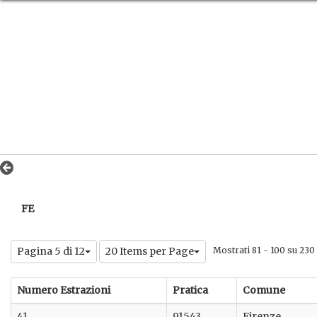
FE
Pagina 5 di 12
20 Items per Page
Mostrati 81 - 100 su 230 r
Numero Estrazioni
Pratica
Comune
41
91543
Firenze