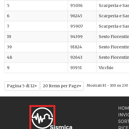
5
95036
Scarperia e Sa
6
96245
Scarperia e Sa
7
95907
Scarperia e Sa
19
94399
Sesto Fiorenti
39
91824
Sesto Fiorenti
48
92643
Sesto Fiorenti
9
93951
Vicchio
Pagina 5 di 12
20 Items per Page
Mostrati 81 - 100 su 230 r
HOM
INVI
SOR
RICE