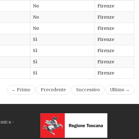
No
Firenze
No
Firenze
No
Firenze
Sì
Firenze
Sì
Firenze
Sì
Firenze
Sì
Firenze
← Primo
Precedente
Successivo
Ultimo →
smica -