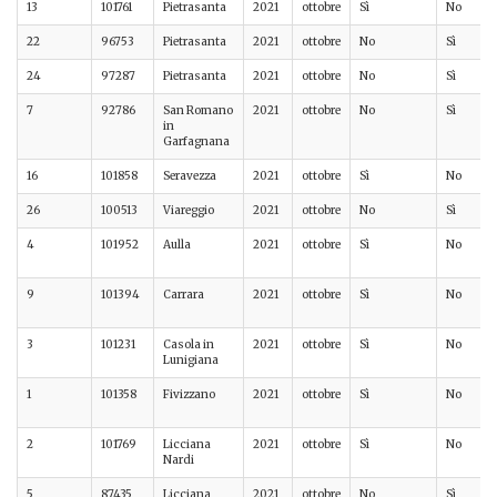
13
101761
Pietrasanta
2021
ottobre
Sì
No
22
96753
Pietrasanta
2021
ottobre
No
Sì
24
97287
Pietrasanta
2021
ottobre
No
Sì
7
92786
San Romano
2021
ottobre
No
Sì
in
Garfagnana
16
101858
Seravezza
2021
ottobre
Sì
No
26
100513
Viareggio
2021
ottobre
No
Sì
4
101952
Aulla
2021
ottobre
Sì
No
9
101394
Carrara
2021
ottobre
Sì
No
3
101231
Casola in
2021
ottobre
Sì
No
Lunigiana
1
101358
Fivizzano
2021
ottobre
Sì
No
2
101769
Licciana
2021
ottobre
Sì
No
Nardi
5
87435
Licciana
2021
ottobre
No
Sì