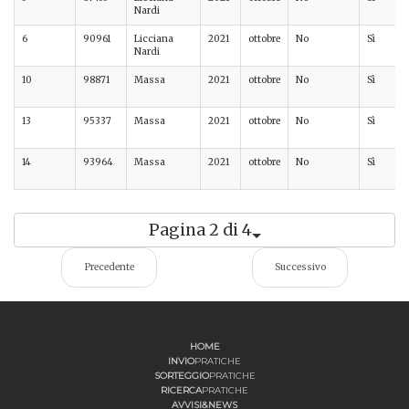
Nardi
6
90961
Licciana
2021
ottobre
No
Sì
Nardi
10
98871
Massa
2021
ottobre
No
Sì
13
95337
Massa
2021
ottobre
No
Sì
14
93964
Massa
2021
ottobre
No
Sì
Pagina 2 di 4
Precedente
Successivo
HOME
INVIO
PRATICHE
SORTEGGIO
PRATICHE
RICERCA
PRATICHE
AVVISI&NEWS