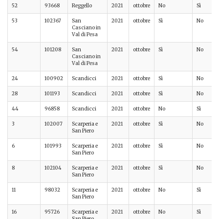
52
93668
Reggello
2021
ottobre
No
Sì
53
102367
San
2021
ottobre
Sì
No
Casciano in
Val di Pesa
54
101208
San
2021
ottobre
Sì
No
Casciano in
Val di Pesa
24
100902
Scandicci
2021
ottobre
Sì
No
28
101193
Scandicci
2021
ottobre
Sì
No
44
96858
Scandicci
2021
ottobre
No
Sì
3
102007
Scarperia e
2021
ottobre
Sì
No
San Piero
6
101993
Scarperia e
2021
ottobre
Sì
No
San Piero
8
102104
Scarperia e
2021
ottobre
Sì
No
San Piero
11
98032
Scarperia e
2021
ottobre
No
Sì
San Piero
16
95726
Scarperia e
2021
ottobre
No
Sì
San Piero