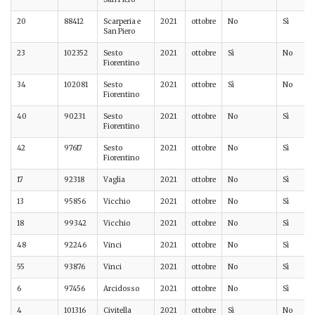
20
88412
Scarperia e
2021
ottobre
No
Sì
San Piero
23
102352
Sesto
2021
ottobre
Sì
No
Fiorentino
34
102081
Sesto
2021
ottobre
Sì
No
Fiorentino
40
90231
Sesto
2021
ottobre
No
Sì
Fiorentino
42
97617
Sesto
2021
ottobre
No
Sì
Fiorentino
17
92318
Vaglia
2021
ottobre
No
Sì
13
95856
Vicchio
2021
ottobre
No
Sì
18
99342
Vicchio
2021
ottobre
No
Sì
48
92246
Vinci
2021
ottobre
No
Sì
55
93876
Vinci
2021
ottobre
No
Sì
6
97456
Arcidosso
2021
ottobre
No
Sì
4
101316
Civitella
2021
ottobre
Sì
No