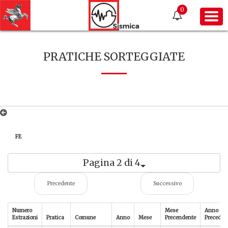
0
PRATICHE SORTEGGIATE
FE
Pagina 2 di 4
Precedente
Successivo
Numero
Mese
Anno
Estrazioni
Pratica
Comune
Anno
Mese
Precendente
Preceden