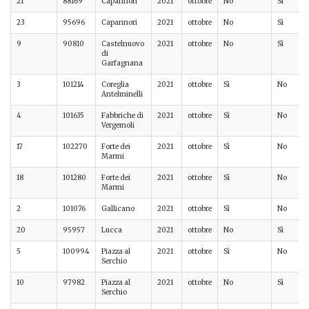
21
88169
Capannori
2021
ottobre
No
Sì
23
95696
Capannori
2021
ottobre
No
Sì
9
90810
Castelnuovo
2021
ottobre
No
Sì
di
Garfagnana
3
101214
Coreglia
2021
ottobre
Sì
No
Antelminelli
4
101635
Fabbriche di
2021
ottobre
Sì
No
Vergemoli
17
102270
Forte dei
2021
ottobre
Sì
No
Marmi
18
101280
Forte dei
2021
ottobre
Sì
No
Marmi
2
101076
Gallicano
2021
ottobre
Sì
No
20
95957
Lucca
2021
ottobre
No
Sì
5
100994
Piazza al
2021
ottobre
Sì
No
Serchio
10
97982
Piazza al
2021
ottobre
No
Sì
Serchio