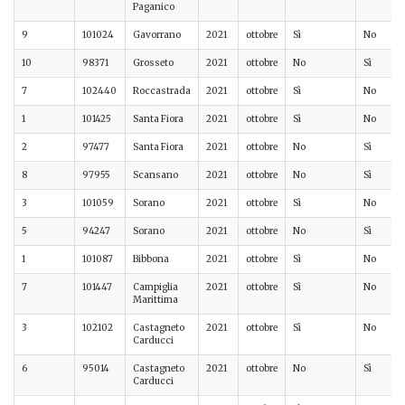
Paganico
9
101024
Gavorrano
2021
ottobre
Sì
No
10
98371
Grosseto
2021
ottobre
No
Sì
7
102440
Roccastrada
2021
ottobre
Sì
No
1
101425
Santa Fiora
2021
ottobre
Sì
No
2
97477
Santa Fiora
2021
ottobre
No
Sì
8
97955
Scansano
2021
ottobre
No
Sì
3
101059
Sorano
2021
ottobre
Sì
No
5
94247
Sorano
2021
ottobre
No
Sì
1
101087
Bibbona
2021
ottobre
Sì
No
7
101447
Campiglia
2021
ottobre
Sì
No
Marittima
3
102102
Castagneto
2021
ottobre
Sì
No
Carducci
6
95014
Castagneto
2021
ottobre
No
Sì
Carducci