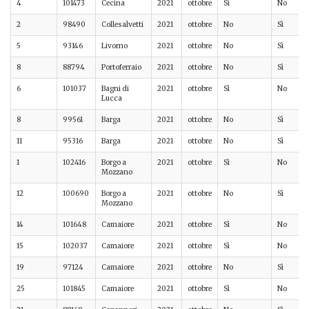
4
101473
Cecina
2021
ottobre
Sì
No
2
98490
Collesalvetti
2021
ottobre
No
Sì
5
93146
Livorno
2021
ottobre
No
Sì
8
88794
Portoferraio
2021
ottobre
No
Sì
6
101037
Bagni di
2021
ottobre
Sì
No
Lucca
8
99561
Barga
2021
ottobre
No
Sì
11
95316
Barga
2021
ottobre
No
Sì
1
102416
Borgo a
2021
ottobre
Sì
No
Mozzano
12
100690
Borgo a
2021
ottobre
No
Sì
Mozzano
14
101648
Camaiore
2021
ottobre
Sì
No
15
102037
Camaiore
2021
ottobre
Sì
No
19
97124
Camaiore
2021
ottobre
No
Sì
25
101845
Camaiore
2021
ottobre
Sì
No