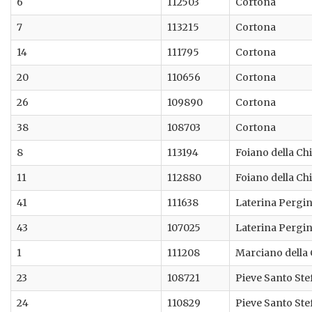
6
112503
Cortona
7
113215
Cortona
14
111795
Cortona
20
110656
Cortona
26
109890
Cortona
38
108703
Cortona
8
113194
Foiano della Ch
11
112880
Foiano della Ch
41
111638
Laterina Pergi
43
107025
Laterina Pergi
1
111208
Marciano della
23
108721
Pieve Santo St
24
110829
Pieve Santo St