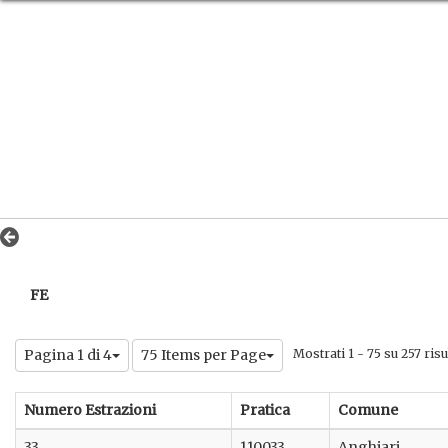
FE
Pagina 1 di 4
75 Items per Page
Mostrati 1 - 75 su 257 risul
Numero Estrazioni
Pratica
Comune
33
110033
Anghiari