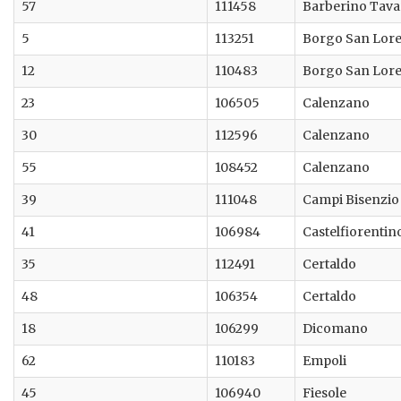
57
111458
Barberino Tava
5
113251
Borgo San Lor
12
110483
Borgo San Lor
23
106505
Calenzano
30
112596
Calenzano
55
108452
Calenzano
39
111048
Campi Bisenzio
41
106984
Castelfiorentin
35
112491
Certaldo
48
106354
Certaldo
18
106299
Dicomano
62
110183
Empoli
45
106940
Fiesole