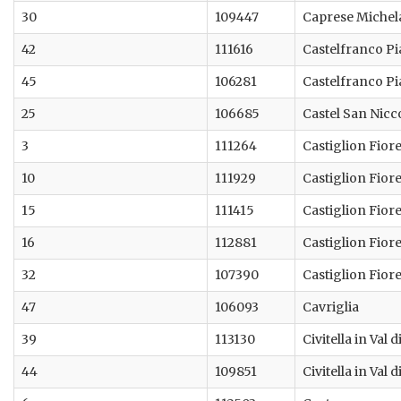
30
109447
Caprese Michel
42
111616
Castelfranco P
45
106281
Castelfranco P
25
106685
Castel San Nicc
3
111264
Castiglion Fior
10
111929
Castiglion Fior
15
111415
Castiglion Fior
16
112881
Castiglion Fior
32
107390
Castiglion Fior
47
106093
Cavriglia
39
113130
Civitella in Val 
44
109851
Civitella in Val 