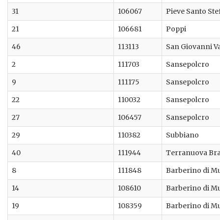
31
106067
Pieve Santo St
21
106681
Poppi
46
113113
San Giovanni V
2
111703
Sansepolcro
9
111175
Sansepolcro
22
110032
Sansepolcro
27
106457
Sansepolcro
29
110382
Subbiano
40
111944
Terranuova Bra
8
111848
Barberino di M
14
108610
Barberino di M
19
108359
Barberino di M