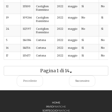
12
115100
Castiglion
2022
maggio
Sì
No
Fiorentino
19
109266
Castiglion
2022
maggio
No
Sì
Fiorentino
24
112597
Castiglion
2022
maggio
No
Sì
Fiorentino
5
114084
Cortona
2022
maggio
Sì
No
16
114556
Cortona
2022
maggio
Sì
No
17
115677
Cortona
2022
maggio
Sì
No
Pagina 1 di 14
Precedente
Successivo
HOME
INVIO
PRATICHE
SORTEGGIO
PRATICHE