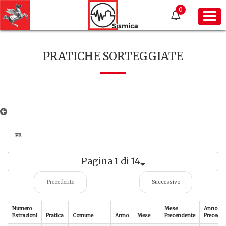
0
PRATICHE SORTEGGIATE
FE
Pagina 1 di 14
Precedente
Successivo
Numero
Mese
Anno
Estrazioni
Pratica
Comune
Anno
Mese
Precendente
Preceden