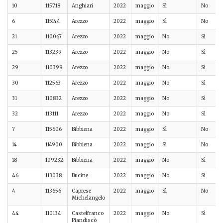
10
115718
Anghiari
2022
maggio
Sì
No
6
115144
Arezzo
2022
maggio
Sì
No
21
110067
Arezzo
2022
maggio
No
Sì
25
113239
Arezzo
2022
maggio
No
Sì
29
110399
Arezzo
2022
maggio
No
Sì
30
112563
Arezzo
2022
maggio
No
Sì
31
110832
Arezzo
2022
maggio
No
Sì
32
113111
Arezzo
2022
maggio
No
Sì
7
115606
Bibbiena
2022
maggio
Sì
No
14
114900
Bibbiena
2022
maggio
Sì
No
18
109232
Bibbiena
2022
maggio
No
Sì
46
113038
Bucine
2022
maggio
No
Sì
4
113656
Caprese
2022
maggio
Sì
No
Michelangelo
44
110134
Castelfranco
2022
maggio
No
Sì
Piandiscò