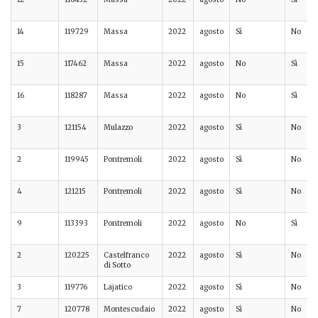
14
119729
Massa
2022
agosto
Sì
No
15
117462
Massa
2022
agosto
No
Sì
16
118287
Massa
2022
agosto
No
Sì
3
121154
Mulazzo
2022
agosto
Sì
No
2
119945
Pontremoli
2022
agosto
Sì
No
4
121215
Pontremoli
2022
agosto
Sì
No
9
113393
Pontremoli
2022
agosto
No
Sì
2
120225
Castelfranco
2022
agosto
Sì
No
di Sotto
3
119776
Lajatico
2022
agosto
Sì
No
7
120778
Montescudaio
2022
agosto
Sì
No