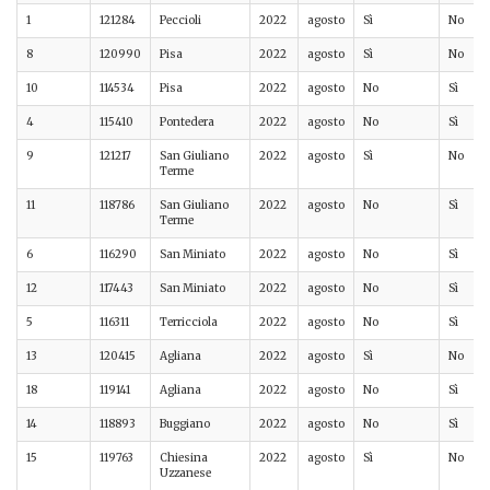
1
121284
Peccioli
2022
agosto
Sì
No
8
120990
Pisa
2022
agosto
Sì
No
10
114534
Pisa
2022
agosto
No
Sì
4
115410
Pontedera
2022
agosto
No
Sì
9
121217
San Giuliano
2022
agosto
Sì
No
Terme
11
118786
San Giuliano
2022
agosto
No
Sì
Terme
6
116290
San Miniato
2022
agosto
No
Sì
12
117443
San Miniato
2022
agosto
No
Sì
5
116311
Terricciola
2022
agosto
No
Sì
13
120415
Agliana
2022
agosto
Sì
No
18
119141
Agliana
2022
agosto
No
Sì
14
118893
Buggiano
2022
agosto
No
Sì
15
119763
Chiesina
2022
agosto
Sì
No
Uzzanese