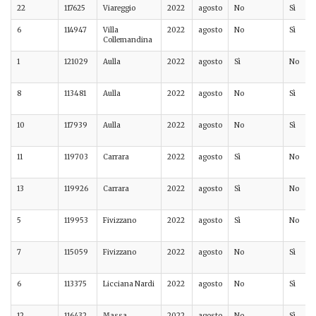
22
117625
Viareggio
2022
agosto
No
Sì
6
114947
Villa
2022
agosto
No
Sì
Collemandina
1
121029
Aulla
2022
agosto
Sì
No
8
113481
Aulla
2022
agosto
No
Sì
10
117939
Aulla
2022
agosto
No
Sì
11
119703
Carrara
2022
agosto
Sì
No
13
119926
Carrara
2022
agosto
Sì
No
5
119953
Fivizzano
2022
agosto
Sì
No
7
115059
Fivizzano
2022
agosto
No
Sì
6
113375
Licciana Nardi
2022
agosto
No
Sì
12
116432
Massa
2022
agosto
No
Sì