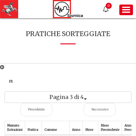
0
PRATICHE SORTEGGIATE
FE
Pagina 3 di 4
Precedente
Successivo
Numero
Mese
Anno
Estrazioni
Pratica
Comune
Anno
Mese
Precendente
Precede