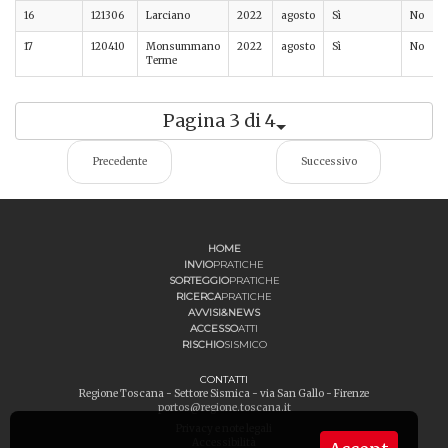
16
121306
Larciano
2022
agosto
Sì
No
17
120410
Monsummano
2022
agosto
Sì
No
Terme
Pagina 3 di 4
Precedente
Successivo
HOME
INVIO
PRATICHE
SORTEGGIO
PRATICHE
RICERCA
PRATICHE
AVVISI&NEWS
ACCESSO
ATTI
RISCHIO
SISMICO
CONTATTI
Regione Toscana - Settore Sismica - via San Gallo - Firenze
portos@regione.toscana.it
Privacy e note legali
Accessibilità