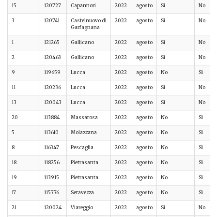
15
120727
Capannori
2022
agosto
Sì
No
3
120741
Castelnuovo di
2022
agosto
Sì
No
Garfagnana
1
121265
Gallicano
2022
agosto
Sì
No
2
120463
Gallicano
2022
agosto
Sì
No
9
119659
Lucca
2022
agosto
No
Sì
11
120236
Lucca
2022
agosto
Sì
No
13
120043
Lucca
2022
agosto
Sì
No
20
113884
Massarosa
2022
agosto
No
Sì
5
113610
Molazzana
2022
agosto
No
Sì
8
116347
Pescaglia
2022
agosto
No
Sì
18
118256
Pietrasanta
2022
agosto
No
Sì
19
113915
Pietrasanta
2022
agosto
No
Sì
17
115776
Seravezza
2022
agosto
No
Sì
21
120024
Viareggio
2022
agosto
Sì
No