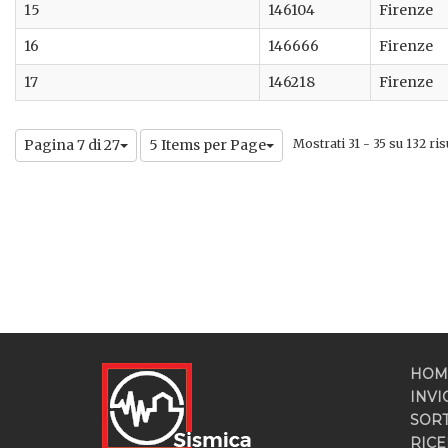
15
146104
Firenze
16
146666
Firenze
17
146218
Firenze
Pagina 7 di 27
5 Items per Page
Mostrati 31 - 35 su 132 risu
HOM
INVI
SOR
RICE