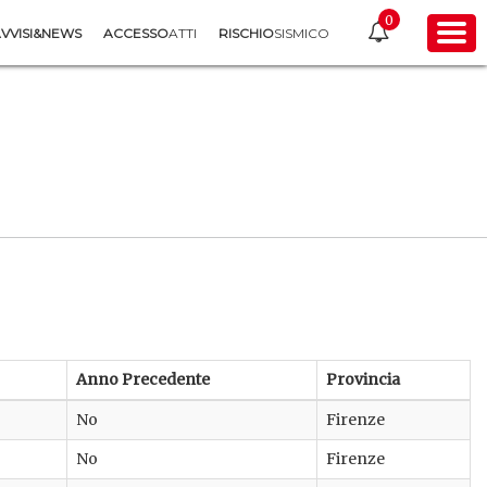
0
VVISI&NEWS
ACCESSO
ATTI
RISCHIO
SISMICO
Anno Precedente
Provincia
No
Firenze
No
Firenze