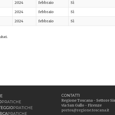
2024
febbraio
Sì
2024
febbraio
Sì
2024
febbraio
Sì
ltati.
CONTATTI
E
Regione Toscana - Settore Si
O
PRATICHE
via San Gallo - Firenze
TEGGIO
PRATICHE
portos@regione.toscana.it
RCA
PRATICHE