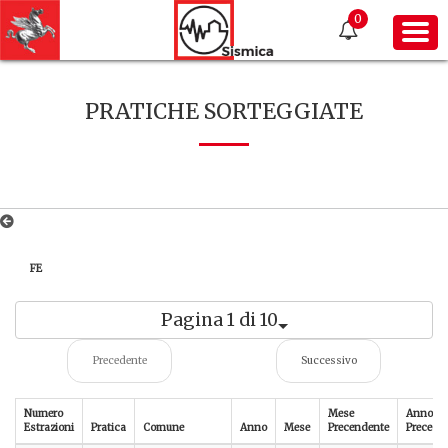
0
PRATICHE SORTEGGIATE
FE
Pagina 1 di 10
Precedente
Successivo
Numero
Mese
Anno
Estrazioni
Pratica
Comune
Anno
Mese
Precendente
Precede