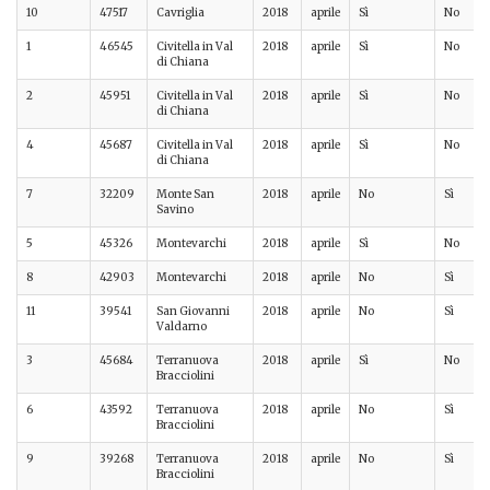
10
47517
Cavriglia
2018
aprile
Sì
No
1
46545
Civitella in Val
2018
aprile
Sì
No
di Chiana
2
45951
Civitella in Val
2018
aprile
Sì
No
di Chiana
4
45687
Civitella in Val
2018
aprile
Sì
No
di Chiana
7
32209
Monte San
2018
aprile
No
Sì
Savino
5
45326
Montevarchi
2018
aprile
Sì
No
8
42903
Montevarchi
2018
aprile
No
Sì
11
39541
San Giovanni
2018
aprile
No
Sì
Valdarno
3
45684
Terranuova
2018
aprile
Sì
No
Bracciolini
6
43592
Terranuova
2018
aprile
No
Sì
Bracciolini
9
39268
Terranuova
2018
aprile
No
Sì
Bracciolini