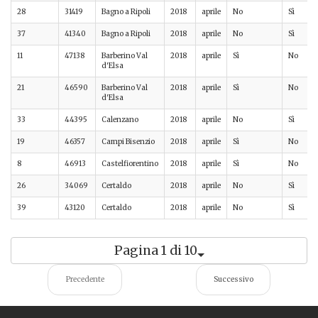
28
31419
Bagno a Ripoli
2018
aprile
No
Sì
37
41340
Bagno a Ripoli
2018
aprile
No
Sì
11
47138
Barberino Val
2018
aprile
Sì
No
d'Elsa
21
46590
Barberino Val
2018
aprile
Sì
No
d'Elsa
33
44395
Calenzano
2018
aprile
No
Sì
19
46357
Campi Bisenzio
2018
aprile
Sì
No
8
46913
Castelfiorentino
2018
aprile
Sì
No
26
34069
Certaldo
2018
aprile
No
Sì
39
43120
Certaldo
2018
aprile
No
Sì
Pagina 1 di 10
Precedente
Successivo