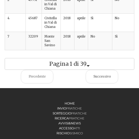
in Val di
Chiana
4
45687
Civitella
2018
aprile
Sì
No
A
in Val di
Chiana
7
32209
Monte
2018
aprile
No
Sì
A
San
Savino
Pagina 1 di 39
Precedente
Successivo
HOME
INVIO
PRATICHE
SORTEGGIO
PRATICHE
RICERCA
PRATICHE
AVVISI&NEWS
ACCESSO
ATTI
RISCHIO
SISMICO