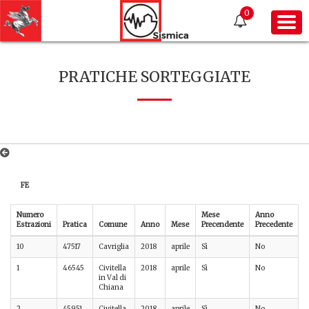
0
PRATICHE SORTEGGIATE
FE
Numero
Mese
Anno
Estrazioni
Pratica
Comune
Anno
Mese
Precendente
Precedente
P
10
47517
Cavriglia
2018
aprile
Sì
No
A
1
46545
Civitella
2018
aprile
Sì
No
A
in Val di
Chiana
2
45951
Civitella
2018
aprile
Sì
No
A