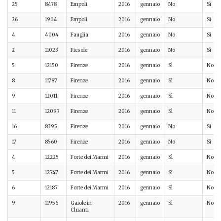
25
8478
Empoli
2016
gennaio
No
Sì
26
1904
Empoli
2016
gennaio
No
Sì
4
4004
Fauglia
2016
gennaio
No
Sì
2
11023
Fiesole
2016
gennaio
No
Sì
5
12150
Firenze
2016
gennaio
Sì
No
8
11787
Firenze
2016
gennaio
Sì
No
9
12011
Firenze
2016
gennaio
Sì
No
11
12097
Firenze
2016
gennaio
Sì
No
16
8395
Firenze
2016
gennaio
No
Sì
17
8560
Firenze
2016
gennaio
No
Sì
4
12225
Forte dei Marmi
2016
gennaio
Sì
No
5
12747
Forte dei Marmi
2016
gennaio
Sì
No
6
12187
Forte dei Marmi
2016
gennaio
Sì
No
9
11956
Gaiole in
2016
gennaio
Sì
No
Chianti