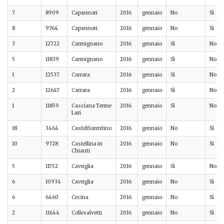
7
8909
Capannori
2016
gennaio
No
Sì
8
9764
Capannori
2016
gennaio
No
Sì
3
12722
Carmignano
2016
gennaio
Sì
No
5
11839
Carmignano
2016
gennaio
Sì
No
1
12537
Carrara
2016
gennaio
Sì
No
2
12647
Carrara
2016
gennaio
Sì
No
1
11859
Casciana Terme
2016
gennaio
Sì
No
Lari
18
3464
Castelfiorentino
2016
gennaio
No
Sì
10
9728
Castellina in
2016
gennaio
No
Sì
Chianti
5
11752
Cavriglia
2016
gennaio
Sì
No
6
10934
Cavriglia
2016
gennaio
No
Sì
6
6460
Cecina
2016
gennaio
No
Sì
2
11644
Collesalvetti
2016
gennaio
No
Sì