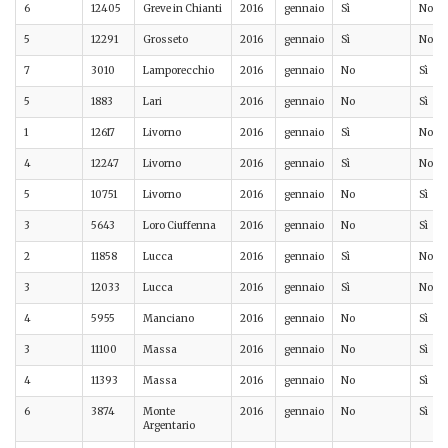
6
12405
Greve in Chianti
2016
gennaio
Sì
No
5
12291
Grosseto
2016
gennaio
Sì
No
7
3010
Lamporecchio
2016
gennaio
No
Sì
5
1883
Lari
2016
gennaio
No
Sì
1
12617
Livorno
2016
gennaio
Sì
No
4
12247
Livorno
2016
gennaio
Sì
No
5
10751
Livorno
2016
gennaio
No
Sì
3
5643
Loro Ciuffenna
2016
gennaio
No
Sì
2
11858
Lucca
2016
gennaio
Sì
No
3
12033
Lucca
2016
gennaio
Sì
No
4
5955
Manciano
2016
gennaio
No
Sì
3
11100
Massa
2016
gennaio
No
Sì
4
11393
Massa
2016
gennaio
No
Sì
6
3874
Monte
2016
gennaio
No
Sì
Argentario