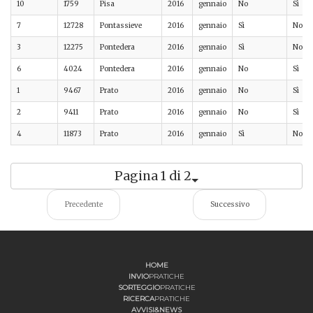
10
1759
Pisa
2016
gennaio
No
Sì
7
12728
Pontassieve
2016
gennaio
Sì
No
3
12275
Pontedera
2016
gennaio
Sì
No
6
4024
Pontedera
2016
gennaio
No
Sì
1
9467
Prato
2016
gennaio
No
Sì
2
9411
Prato
2016
gennaio
No
Sì
4
11873
Prato
2016
gennaio
Sì
No
Pagina 1 di 2
Precedente
Successivo
HOME
INVIO
PRATICHE
SORTEGGIO
PRATICHE
RICERCA
PRATICHE
AVVISI&NEWS