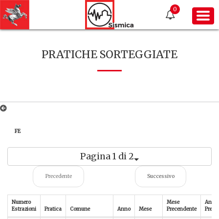
0
PRATICHE SORTEGGIATE
FE
Pagina 1 di 2
Precedente
Successivo
Numero
Mese
Anno
Estrazioni
Pratica
Comune
Anno
Mese
Precendente
Prece