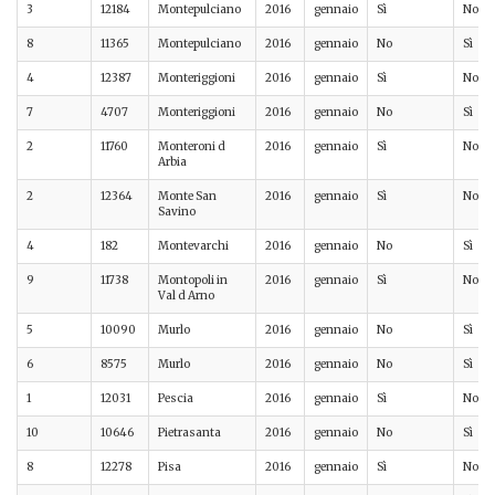
3
12184
Montepulciano
2016
gennaio
Sì
No
8
11365
Montepulciano
2016
gennaio
No
Sì
4
12387
Monteriggioni
2016
gennaio
Sì
No
7
4707
Monteriggioni
2016
gennaio
No
Sì
2
11760
Monteroni d
2016
gennaio
Sì
No
Arbia
2
12364
Monte San
2016
gennaio
Sì
No
Savino
4
182
Montevarchi
2016
gennaio
No
Sì
9
11738
Montopoli in
2016
gennaio
Sì
No
Val d Arno
5
10090
Murlo
2016
gennaio
No
Sì
6
8575
Murlo
2016
gennaio
No
Sì
1
12031
Pescia
2016
gennaio
Sì
No
10
10646
Pietrasanta
2016
gennaio
No
Sì
8
12278
Pisa
2016
gennaio
Sì
No