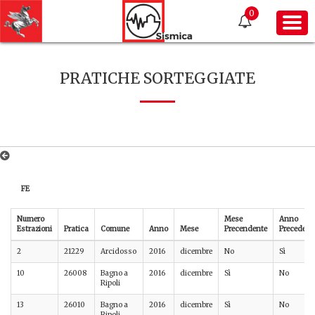
0
PRATICHE SORTEGGIATE
FE
Numero
Mese
Anno
Estrazioni
Pratica
Comune
Anno
Mese
Precendente
Precedent
2
21229
Arcidosso
2016
dicembre
No
Sì
10
26008
Bagno a
2016
dicembre
Sì
No
Ripoli
13
26010
Bagno a
2016
dicembre
Sì
No
Ripoli