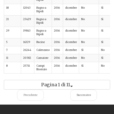
18
12043
Bagno a
2016
dicembre
No
Sì
Ripoli
21
23429
Bagno a
2016
dicembre
No
Sì
Ripoli
29
19843
Bagno a
2016
dicembre
No
Sì
Ripoli
5
16329
Bucine
2016
dicembre
No
Sì
7
26244
Calenzano
2016
dicembre
Sì
No
11
20382
Camaiore
2016
dicembre
No
Sì
8
25711
Campi
2016
dicembre
Sì
No
Bisenzio
Pagina 1 di 11
Precedente
Successivo