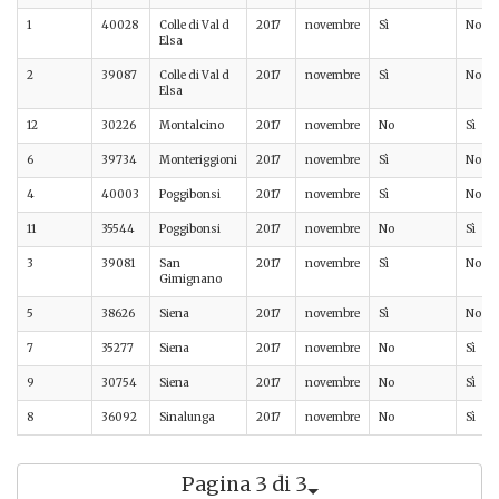
1
40028
Colle di Val d
2017
novembre
Sì
No
Elsa
2
39087
Colle di Val d
2017
novembre
Sì
No
Elsa
12
30226
Montalcino
2017
novembre
No
Sì
6
39734
Monteriggioni
2017
novembre
Sì
No
4
40003
Poggibonsi
2017
novembre
Sì
No
11
35544
Poggibonsi
2017
novembre
No
Sì
3
39081
San
2017
novembre
Sì
No
Gimignano
5
38626
Siena
2017
novembre
Sì
No
7
35277
Siena
2017
novembre
No
Sì
9
30754
Siena
2017
novembre
No
Sì
8
36092
Sinalunga
2017
novembre
No
Sì
Pagina 3 di 3