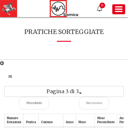
0
PRATICHE SORTEGGIATE
FE
Pagina 3 di 3
Precedente
Successivo
Numero
Mese
Anno
Estrazioni
Pratica
Comune
Anno
Mese
Precendente
Prece