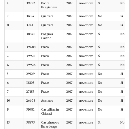
4
39294
Ponte
2017
novembre
Sì
No
Buggianese
7
36184
Quarrata
2017
novembre
No
Sì
8
35141
Quarrata
2017
novembre
No
Sì
3
38848
Poggio a
2017
novembre
Sì
No
Caiano
1
39488
Prato
2017
novembre
Sì
No
2
39925
Prato
2017
novembre
Sì
No
4
39926
Prato
2017
novembre
Sì
No
5
29129
Prato
2017
novembre
No
Sì
6
38105
Prato
2017
novembre
No
Sì
7
27187
Prato
2017
novembre
No
Sì
10
26608
Asciano
2017
novembre
No
Sì
14
31082
Castellina in
2017
novembre
No
Sì
Chianti
13
38873
Castelnuovo
2017
novembre
Sì
No
Berardenga