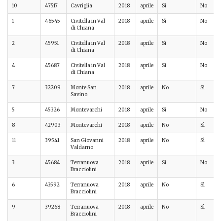
10
47517
Cavriglia
2018
aprile
Sì
No
1
46545
Civitella in Val
2018
aprile
Sì
No
di Chiana
2
45951
Civitella in Val
2018
aprile
Sì
No
di Chiana
4
45687
Civitella in Val
2018
aprile
Sì
No
di Chiana
7
32209
Monte San
2018
aprile
No
Sì
Savino
5
45326
Montevarchi
2018
aprile
Sì
No
8
42903
Montevarchi
2018
aprile
No
Sì
11
39541
San Giovanni
2018
aprile
No
Sì
Valdarno
3
45684
Terranuova
2018
aprile
Sì
No
Bracciolini
6
43592
Terranuova
2018
aprile
No
Sì
Bracciolini
9
39268
Terranuova
2018
aprile
No
Sì
Bracciolini