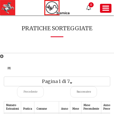
0
PRATICHE SORTEGGIATE
FE
Pagina 1 di 7
Precedente
Successivo
Numero
Mese
Anno
Estrazioni
Pratica
Comune
Anno
Mese
Precendente
Precede