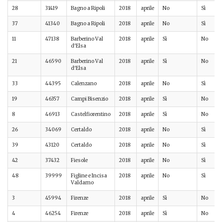
28
31419
Bagno a Ripoli
2018
aprile
No
Sì
37
41340
Bagno a Ripoli
2018
aprile
No
Sì
11
47138
Barberino Val
2018
aprile
Sì
No
d'Elsa
21
46590
Barberino Val
2018
aprile
Sì
No
d'Elsa
33
44395
Calenzano
2018
aprile
No
Sì
19
46357
Campi Bisenzio
2018
aprile
Sì
No
8
46913
Castelfiorentino
2018
aprile
Sì
No
26
34069
Certaldo
2018
aprile
No
Sì
39
43120
Certaldo
2018
aprile
No
Sì
42
37432
Fiesole
2018
aprile
No
Sì
48
39999
Figline e Incisa
2018
aprile
No
Sì
Valdarno
3
45994
Firenze
2018
aprile
Sì
No
4
46254
Firenze
2018
aprile
Sì
No