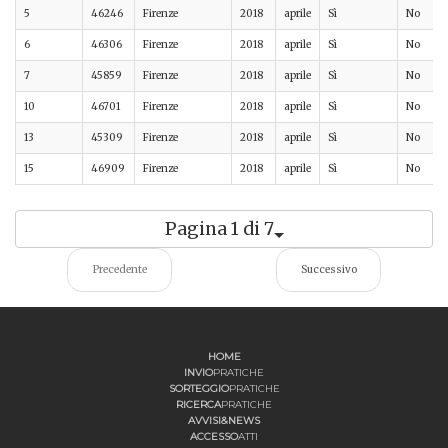
5
46246
Firenze
2018
aprile
Sì
No
6
46306
Firenze
2018
aprile
Sì
No
7
45859
Firenze
2018
aprile
Sì
No
10
46701
Firenze
2018
aprile
Sì
No
13
45309
Firenze
2018
aprile
Sì
No
15
46909
Firenze
2018
aprile
Sì
No
Pagina 1 di 7
Precedente
Successivo
HOME
INVIO
PRATICHE
SORTEGGIO
PRATICHE
RICERCA
PRATICHE
AVVISI&NEWS
ACCESSO
ATTI