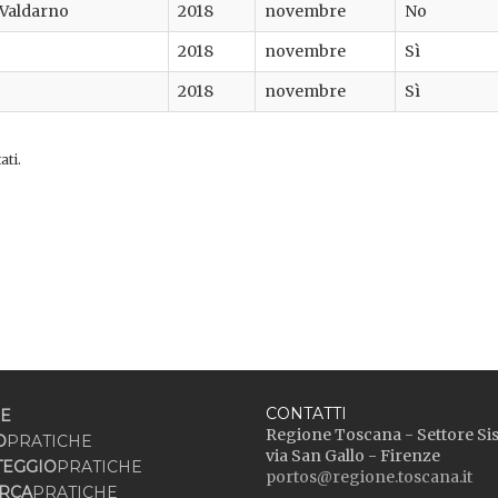
 Valdarno
2018
novembre
No
2018
novembre
Sì
2018
novembre
Sì
ati.
CONTATTI
E
Regione Toscana - Settore Si
O
PRATICHE
via San Gallo - Firenze
TEGGIO
PRATICHE
portos@regione.toscana.it
RCA
PRATICHE