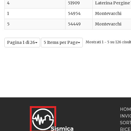
4
51909
Laterina Pergine
1
54954
Montevarchi
5
54449
Montevarchi
Pagina 1 di 26
5 Items per Page
Mostrati 1 - 5 su 126 risult
HOM
INVI
SOR
RICE