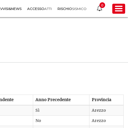
0
VVISI&NEWS
ACCESSO
ATTI
RISCHIO
SISMICO
ndente
Anno Precedente
Provincia
Sì
Arezzo
No
Arezzo