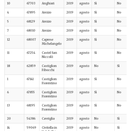
10
67703
Anghiari
2019
agosto
Sì
No
4
67895
Arezzo
2019
agosto
Sì
No
5
68129
Arezzo
2019
agosto
Sì
No
7
68010
Arezzo
2019
agosto
Sì
No
12
68007
Caprese
2019
agosto
Sì
No
Michelangelo
11
67254
Castel San
2019
agosto
Sì
No
Niccolò
18
62859
Castiglion
2019
agosto
No
Sì
Fibocchi
1
67141
Castiglion
2019
agosto
Sì
No
Fiorentino
6
67855
Castiglion
2019
agosto
Sì
No
Fiorentino
13
68195
Castiglion
2019
agosto
Sì
No
Fiorentino
20
54386
Cavriglia
2019
agosto
No
Sì
14
59069
Civitella in
2019
agosto
No
Sì