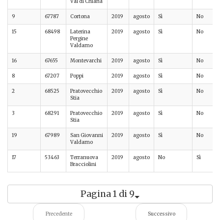
Val di Chiana
9
67787
Cortona
2019
agosto
Sì
No
15
68498
Laterina
2019
agosto
Sì
No
Pergine
Valdarno
16
67655
Montevarchi
2019
agosto
Sì
No
8
67207
Poppi
2019
agosto
Sì
No
2
68525
Pratovecchio
2019
agosto
Sì
No
Stia
3
68291
Pratovecchio
2019
agosto
Sì
No
Stia
19
67989
San Giovanni
2019
agosto
Sì
No
Valdarno
17
53463
Terranuova
2019
agosto
No
Sì
Bracciolini
Pagina 1 di 9
Precedente
Successivo