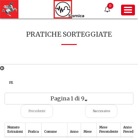
0
PRATICHE SORTEGGIATE
FE
Pagina 1 di 9
Precedente
Successivo
Numero
Mese
Anno
Estrazioni
Pratica
Comune
Anno
Mese
Precendente
Preceden