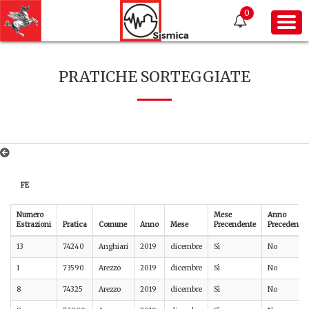
0
PRATICHE SORTEGGIATE
FE
Numero
Mese
Anno
Estrazioni
Pratica
Comune
Anno
Mese
Precendente
Precedente
13
74240
Anghiari
2019
dicembre
Sì
No
1
73590
Arezzo
2019
dicembre
Sì
No
8
74325
Arezzo
2019
dicembre
Sì
No