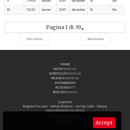
9
73900
Arezzo
2019
dicembre
Sì
No
10
74230
Arezzo
2019
dicembre
Sì
No
Pagina 1 di 39
Precedente
Successivo
HOME
INVIO
PRATICHE
SORTEGGIO
PRATICHE
RICERCA
PRATICHE
AVVISI&NEWS
ACCESSO
ATTI
RISCHIO
SISMICO
CONTATTI
Regione Toscana - Settore Sismica - via San Gallo - Firenze
portos@regione.toscana.it
Privacy e note legali
Accessibilità
Accept