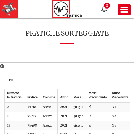
0
PRATICHE SORTEGGIATE
FE
Numero
Mese
Anno
Estrazioni
Pratica
Comune
Anno
Mese
Precendente
Precedente
2
95718
Arezzo
2021
giugno
Sì
No
10
95747
Arezzo
2021
giugno
Sì
No
13
95498
Arezzo
2021
giugno
Sì
No