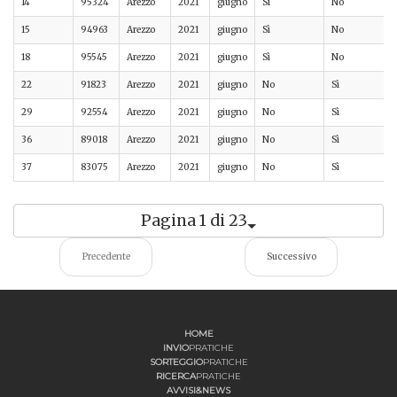
14
95324
Arezzo
2021
giugno
Sì
No
15
94963
Arezzo
2021
giugno
Sì
No
18
95545
Arezzo
2021
giugno
Sì
No
22
91823
Arezzo
2021
giugno
No
Sì
29
92554
Arezzo
2021
giugno
No
Sì
36
89018
Arezzo
2021
giugno
No
Sì
37
83075
Arezzo
2021
giugno
No
Sì
Pagina 1 di 23
Precedente
Successivo
HOME
INVIO
PRATICHE
SORTEGGIO
PRATICHE
RICERCA
PRATICHE
AVVISI&NEWS