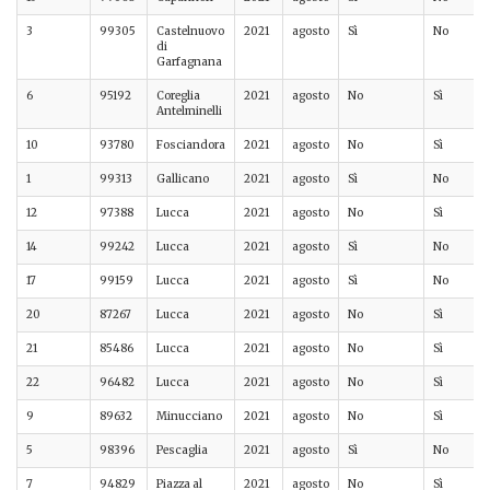
3
99305
Castelnuovo
2021
agosto
Sì
No
di
Garfagnana
6
95192
Coreglia
2021
agosto
No
Sì
Antelminelli
10
93780
Fosciandora
2021
agosto
No
Sì
1
99313
Gallicano
2021
agosto
Sì
No
12
97388
Lucca
2021
agosto
No
Sì
14
99242
Lucca
2021
agosto
Sì
No
17
99159
Lucca
2021
agosto
Sì
No
20
87267
Lucca
2021
agosto
No
Sì
21
85486
Lucca
2021
agosto
No
Sì
22
96482
Lucca
2021
agosto
No
Sì
9
89632
Minucciano
2021
agosto
No
Sì
5
98396
Pescaglia
2021
agosto
Sì
No
7
94829
Piazza al
2021
agosto
No
Sì