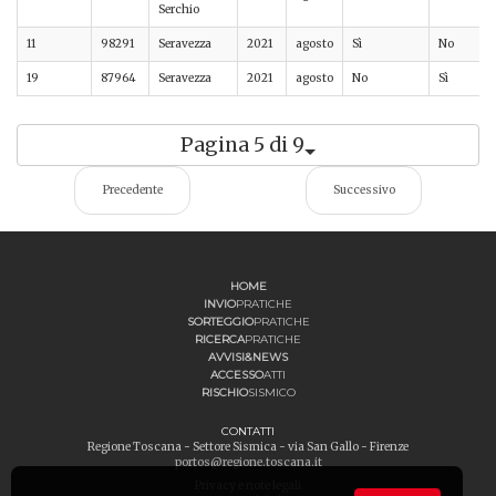
Serchio
11
98291
Seravezza
2021
agosto
Sì
No
19
87964
Seravezza
2021
agosto
No
Sì
Pagina 5 di 9
Precedente
Successivo
HOME
INVIO
PRATICHE
SORTEGGIO
PRATICHE
RICERCA
PRATICHE
AVVISI&NEWS
ACCESSO
ATTI
RISCHIO
SISMICO
CONTATTI
Regione Toscana - Settore Sismica - via San Gallo - Firenze
portos@regione.toscana.it
Privacy e note legali