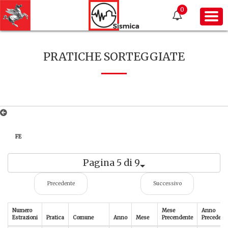
0
PRATICHE SORTEGGIATE
FE
Pagina 5 di 9
Precedente
Successivo
Numero
Mese
Anno
Estrazioni
Pratica
Comune
Anno
Mese
Precendente
Precedent