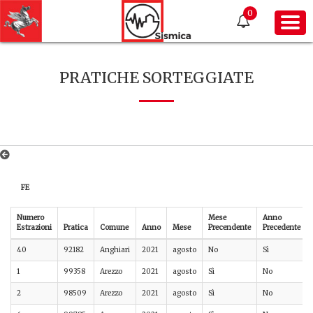
0
PRATICHE SORTEGGIATE
FE
Numero
Mese
Anno
Estrazioni
Pratica
Comune
Anno
Mese
Precendente
Precedente
40
92182
Anghiari
2021
agosto
No
Sì
1
99358
Arezzo
2021
agosto
Sì
No
2
98509
Arezzo
2021
agosto
Sì
No