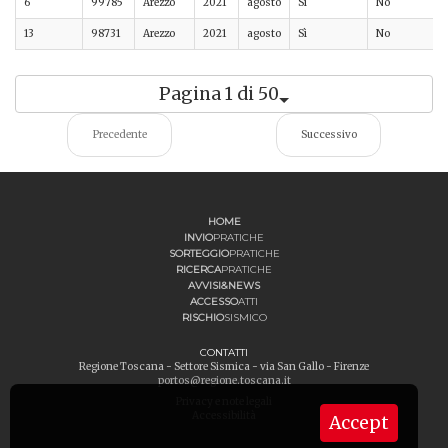
6
99785
Arezzo
2021
agosto
Sì
No
13
98731
Arezzo
2021
agosto
Sì
No
Pagina 1 di 50
Precedente
Successivo
HOME
INVIO
PRATICHE
SORTEGGIO
PRATICHE
RICERCA
PRATICHE
AVVISI&NEWS
ACCESSO
ATTI
RISCHIO
SISMICO
CONTATTI
Regione Toscana - Settore Sismica - via San Gallo - Firenze
portos@regione.toscana.it
Privacy e note legali
Accessibilità
Accept