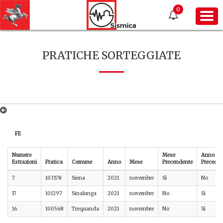
0
PRATICHE SORTEGGIATE
FE
Numero
Mese
Anno
Estrazioni
Pratica
Comune
Anno
Mese
Precendente
Preceden
7
103178
Siena
2021
novembre
Sì
No
17
101297
Sinalunga
2021
novembre
No
Sì
16
100568
Trequanda
2021
novembre
No
Sì