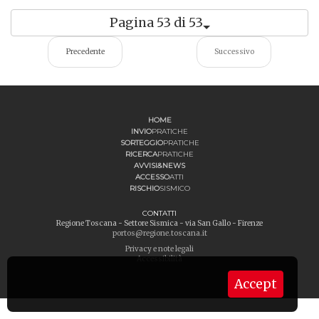
Pagina 53 di 53
Precedente
Successivo
HOME
INVIO
PRATICHE
SORTEGGIO
PRATICHE
RICERCA
PRATICHE
AVVISI&NEWS
ACCESSO
ATTI
RISCHIO
SISMICO
CONTATTI
Regione Toscana - Settore Sismica - via San Gallo - Firenze
portos@regione.toscana.it
Privacy e note legali
Accessibilità
Accept