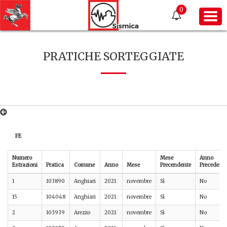
0
PRATICHE SORTEGGIATE
FE
Numero
Mese
Anno
Estrazioni
Pratica
Comune
Anno
Mese
Precendente
Precedente
1
103890
Anghiari
2021
novembre
Sì
No
15
104048
Anghiari
2021
novembre
Sì
No
2
103939
Arezzo
2021
novembre
Sì
No