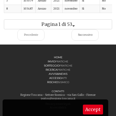
3
103079
Arezzo
2021
novembre
Sì
No
8
103487
Arezzo
2021
novembre
Sì
No
Pagina 1 di 53
Precedente
Successivo
HOME
INVIO
PRATICHE
SORTEGGIO
PRATICHE
RICERCA
PRATICHE
AVVISI&NEWS
ACCESSO
ATTI
RISCHIO
SISMICO
CONTATTI
Regione Toscana - Settore Sismica - via San Gallo - Firenze
portos@regione.toscana.it
Privacy e note legali
Accessibilità
Accept