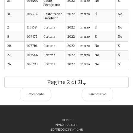
23
106400
Castel
2022
marzo
No
Sì
Focognano
31
109966
Castelfranco
2022
marzo
Sì
No
Piandiscò
2
110558
Cortona
2022
marzo
Sì
No
8
109672
Cortona
2022
marzo
Sì
No
20
107710
Cortona
2022
marzo
No
Sì
22
107546
Cortona
2022
marzo
No
Sì
26
106293
Cortona
2022
marzo
No
Sì
Pagina 2 di 21
Precedente
Successivo
HOME
INVIO
PRATICHE
SORTEGGIO
PRATICHE