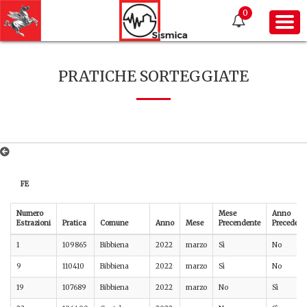
0
PRATICHE SORTEGGIATE
FE
Numero
Mese
Anno
Estrazioni
Pratica
Comune
Anno
Mese
Precendente
Precedent
1
109865
Bibbiena
2022
marzo
Sì
No
9
110410
Bibbiena
2022
marzo
Sì
No
19
107689
Bibbiena
2022
marzo
No
Sì