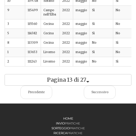
10
109718
Sorano
2022
maggio
No
Sì
9
115499
Campo
2022
maggio
Sì
No
nell'Elba
3
115560
Cecina
2022
maggio
Sì
No
5
114582
Cecina
2022
maggio
Sì
No
8
113309
Cecina
2022
maggio
No
Sì
1
113653
Livorno
2022
maggio
Sì
No
2
111243
Livorno
2022
maggio
No
Sì
Pagina 13 di 27
Precedente
Successivo
HOME
INVIO
PRATICHE
SORTEGGIO
PRATICHE
RICERCA
PRATICHE