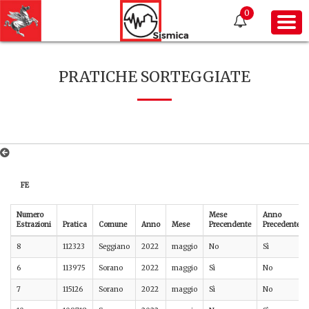
0
PRATICHE SORTEGGIATE
FE
Numero
Mese
Anno
Estrazioni
Pratica
Comune
Anno
Mese
Precendente
Precedente
8
112323
Seggiano
2022
maggio
No
Sì
6
113975
Sorano
2022
maggio
Sì
No
7
115126
Sorano
2022
maggio
Sì
No