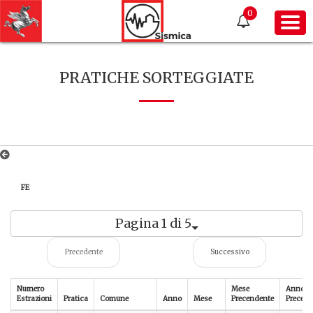
0
PRATICHE SORTEGGIATE
FE
Pagina 1 di 5
Precedente
Successivo
Numero
Mese
Anno
Estrazioni
Pratica
Comune
Anno
Mese
Precendente
Precede