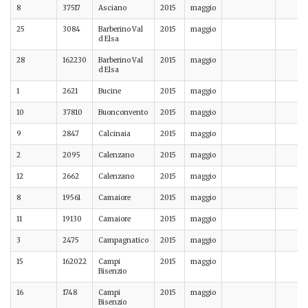
8
37517
Asciano
2015
maggio
25
3084
Barberino Val
2015
maggio
d Elsa
28
162230
Barberino Val
2015
maggio
d Elsa
1
2621
Bucine
2015
maggio
10
37810
Buonconvento
2015
maggio
9
2847
Calcinaia
2015
maggio
2
2095
Calenzano
2015
maggio
12
2662
Calenzano
2015
maggio
8
19561
Camaiore
2015
maggio
11
19130
Camaiore
2015
maggio
3
2475
Campagnatico
2015
maggio
15
162022
Campi
2015
maggio
Bisenzio
16
1748
Campi
2015
maggio
Bisenzio