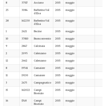
8
37517
Asciano
2015
maggio
25
3084
Barberino Val
2015
maggio
d Elsa
28
162230
Barberino Val
2015
maggio
d Elsa
1
2621
Bucine
2015
maggio
10
37810
Buonconvento
2015
maggio
9
2847
Calcinaia
2015
maggio
2
2095
Calenzano
2015
maggio
12
2662
Calenzano
2015
maggio
8
19561
Camaiore
2015
maggio
11
19130
Camaiore
2015
maggio
3
2475
Campagnatico
2015
maggio
15
162022
Campi
2015
maggio
Bisenzio
16
1748
Campi
2015
maggio
Bisenzio