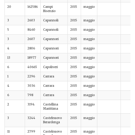
20
162586
Campi
2015
maggio
Bisenzio
3
2603
Capannoli
2015
maggio
5
8460
Capannoli
2015
maggio
3
2607
Capannori
2015
maggio
4
2806
Capannori
2015
maggio
13
18977
Capannori
2015
maggio
6
40665
Capoliveri
2015
maggio
1
2296
Carrara
2015
maggio
4
3036
Carrara
2015
maggio
6
798
Carrara
2015
maggio
2
3194
Castellina
2015
maggio
Marittima
3
3244
Castelnuovo
2015
maggio
Berardenga
11
2799
Castelnuovo
2015
maggio