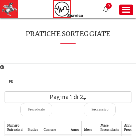
0
PRATICHE SORTEGGIATE
FE
Pagina 1 di 2
Precedente
Successivo
Numero
Mese
Anno
Estrazioni
Pratica
Comune
Anno
Mese
Precendente
Precede