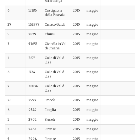
Berardenga
6
13186
Castiglione
2015
maggio
della Pescaia
27
162597
Cerreto Guidi
2015
maggio
5
2879
Chiusi
2015
maggio
3
53655
Civitella in Val
2015
maggio
di Chiana
1
2673
Colle di Val d
2015
maggio
Elsa
6
1724
Colle di Val d
2015
maggio
Elsa
7
38076
Colle di Val d
2015
maggio
Elsa
26
2597
Empoli
2015
maggio
6
9549
Fauglia
2015
maggio
1
2902
Fiesole
2015
maggio
3
2464
Firenze
2015
maggio
5
2994
Firenze
2015
maggio