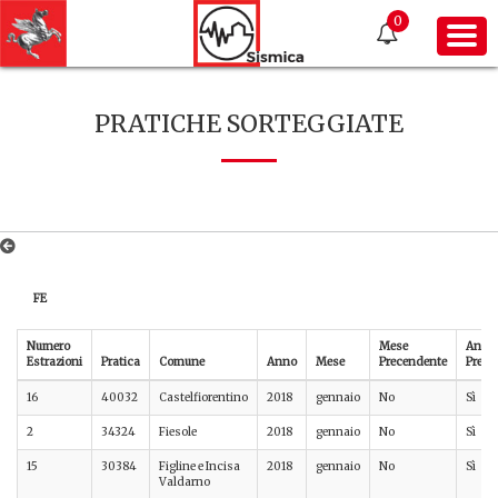
0
PRATICHE SORTEGGIATE
FE
Numero
Mese
Anno
Estrazioni
Pratica
Comune
Anno
Mese
Precendente
Prece
16
40032
Castelfiorentino
2018
gennaio
No
Sì
2
34324
Fiesole
2018
gennaio
No
Sì
15
30384
Figline e Incisa
2018
gennaio
No
Sì
Valdarno