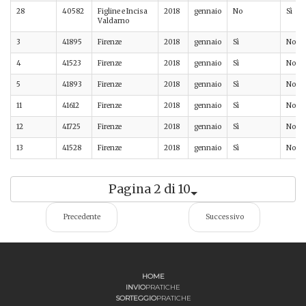
28
40582
Figline e Incisa
2018
gennaio
No
Sì
Valdarno
3
41895
Firenze
2018
gennaio
Sì
No
4
41523
Firenze
2018
gennaio
Sì
No
5
41893
Firenze
2018
gennaio
Sì
No
11
41612
Firenze
2018
gennaio
Sì
No
12
41725
Firenze
2018
gennaio
Sì
No
13
41528
Firenze
2018
gennaio
Sì
No
Pagina 2 di 10
Precedente
Successivo
HOME
INVIO
PRATICHE
SORTEGGIO
PRATICHE