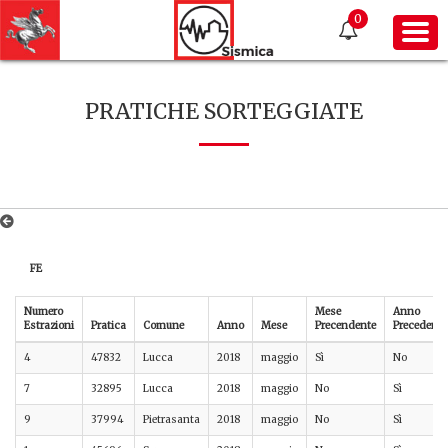
0
PRATICHE SORTEGGIATE
FE
Numero
Mese
Anno
Estrazioni
Pratica
Comune
Anno
Mese
Precendente
Precedente
4
47832
Lucca
2018
maggio
Sì
No
7
32895
Lucca
2018
maggio
No
Sì
9
37994
Pietrasanta
2018
maggio
No
Sì