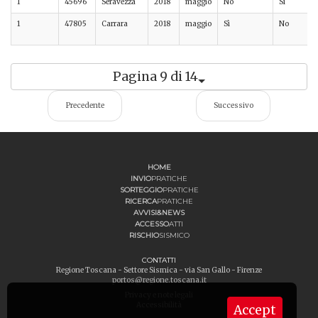
1
45696
Seravezza
2018
maggio
No
Sì
1
47805
Carrara
2018
maggio
Sì
No
Pagina 9 di 14
Precedente
Successivo
HOME
INVIO
PRATICHE
SORTEGGIO
PRATICHE
RICERCA
PRATICHE
AVVISI&NEWS
ACCESSO
ATTI
RISCHIO
SISMICO
CONTATTI
Regione Toscana - Settore Sismica - via San Gallo - Firenze
portos@regione.toscana.it
Privacy e note legali
Accessibilità
Accept