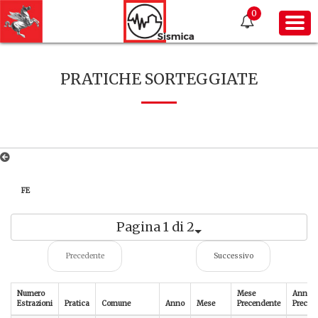
0
PRATICHE SORTEGGIATE
FE
Pagina 1 di 2
Precedente
Successivo
Numero
Mese
Anno
Estrazioni
Pratica
Comune
Anno
Mese
Precendente
Preced