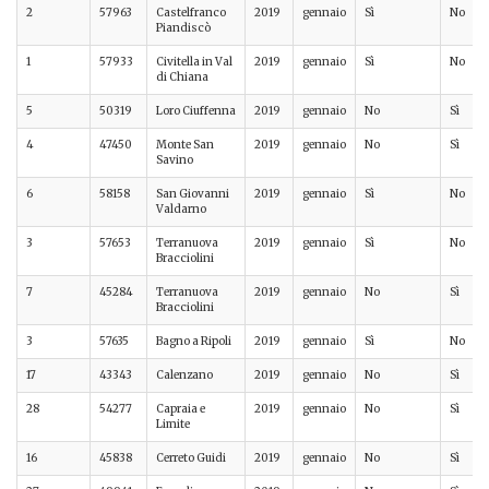
2
57963
Castelfranco
2019
gennaio
Sì
No
Piandiscò
1
57933
Civitella in Val
2019
gennaio
Sì
No
di Chiana
5
50319
Loro Ciuffenna
2019
gennaio
No
Sì
4
47450
Monte San
2019
gennaio
No
Sì
Savino
6
58158
San Giovanni
2019
gennaio
Sì
No
Valdarno
3
57653
Terranuova
2019
gennaio
Sì
No
Bracciolini
7
45284
Terranuova
2019
gennaio
No
Sì
Bracciolini
3
57635
Bagno a Ripoli
2019
gennaio
Sì
No
17
43343
Calenzano
2019
gennaio
No
Sì
28
54277
Capraia e
2019
gennaio
No
Sì
Limite
16
45838
Cerreto Guidi
2019
gennaio
No
Sì