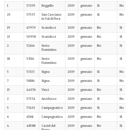
1
57295
Reggello
2019
gennaio
Sì
No
25
57537
San Casciano
2019
gennaio
Sì
No
in Val di Pesa
19
47979
Scandicci
2019
gennaio
No
Sì
21
50958
Scandicci
2019
gennaio
No
Sì
2
52166
Sesto
2019
gennaio
No
Sì
Fiorentino
18
53516
Sesto
2019
gennaio
No
Sì
Fiorentino
5
57133
Signa
2019
gennaio
Sì
No
7
58186
Signa
2019
gennaio
Sì
No
15
44076
Vinci
2019
gennaio
No
Sì
2
57534
Arcidosso
2019
gennaio
Sì
No
5
57401
Campagnatico
2019
gennaio
Sì
No
6
45161
Campagnatico
2019
gennaio
No
Sì
4
48588
Castel del
2019
gennaio
No
Sì
Piano