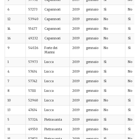
6
57273
Capannori
2019
gennaio
Sì
No
12
53940
Capannori
2019
gennaio
No
Sì
14
55477
Capannori
2019
gennaio
No
Sì
16
49232
Capannori
2019
gennaio
No
Sì
9
54026
Forte dei
2019
gennaio
No
Sì
Marmi
1
57973
Lucca
2019
gennaio
Sì
No
4
57634
Lucca
2019
gennaio
Sì
No
7
57742
Lucca
2019
gennaio
Sì
No
8
57111
Lucca
2019
gennaio
Sì
No
10
52960
Lucca
2019
gennaio
No
Sì
13
47634
Lucca
2019
gennaio
No
Sì
5
57324
Pietrasanta
2019
gennaio
Sì
No
11
49550
Pietrasanta
2019
gennaio
No
Sì
15
57873
Pietrasanta
2019
gennaio
Sì
No