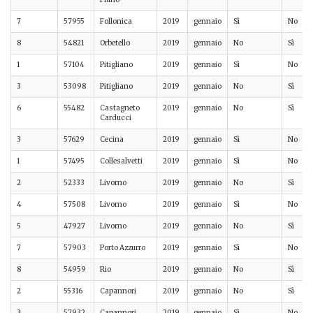
7
57955
Follonica
2019
gennaio
Sì
No
8
54821
Orbetello
2019
gennaio
No
Sì
1
57104
Pitigliano
2019
gennaio
Sì
No
3
53098
Pitigliano
2019
gennaio
No
Sì
6
55482
Castagneto
2019
gennaio
No
Sì
Carducci
3
57629
Cecina
2019
gennaio
Sì
No
1
57495
Collesalvetti
2019
gennaio
Sì
No
2
52333
Livorno
2019
gennaio
No
Sì
4
57508
Livorno
2019
gennaio
Sì
No
5
47927
Livorno
2019
gennaio
No
Sì
7
57903
Porto Azzurro
2019
gennaio
Sì
No
8
54959
Rio
2019
gennaio
No
Sì
2
55316
Capannori
2019
gennaio
No
Sì
3
57932
Capannori
2019
gennaio
Sì
No