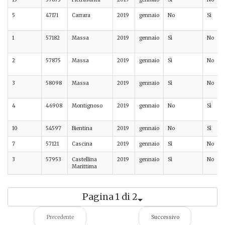
5
47171
Carrara
2019
gennaio
No
Sì
1
57182
Massa
2019
gennaio
Sì
No
2
57875
Massa
2019
gennaio
Sì
No
3
58098
Massa
2019
gennaio
Sì
No
4
46908
Montignoso
2019
gennaio
No
Sì
10
54597
Bientina
2019
gennaio
No
Sì
7
57121
Cascina
2019
gennaio
Sì
No
3
57953
Castellina
2019
gennaio
Sì
No
Marittima
Pagina 1 di 2
Precedente
Successivo