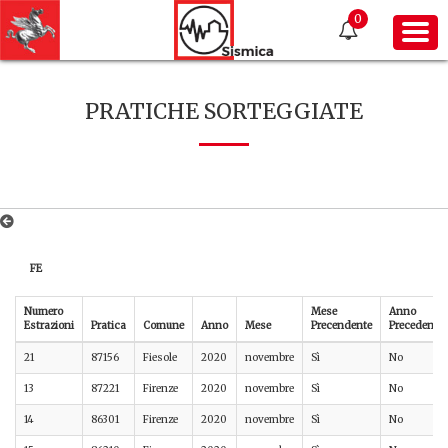
0
PRATICHE SORTEGGIATE
FE
Numero
Mese
Anno
Estrazioni
Pratica
Comune
Anno
Mese
Precendente
Precedente
21
87156
Fiesole
2020
novembre
Sì
No
13
87221
Firenze
2020
novembre
Sì
No
14
86301
Firenze
2020
novembre
Sì
No