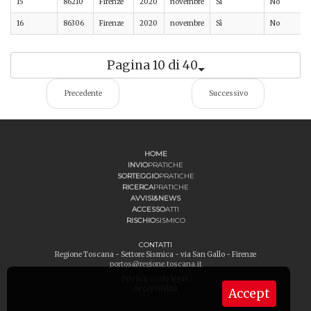
15
86210
Firenze
2020
novembre
Sì
No
16
86306
Firenze
2020
novembre
Sì
No
Pagina 10 di 40
Precedente
Successivo
HOME
INVIO
PRATICHE
SORTEGGIO
PRATICHE
RICERCA
PRATICHE
AVVISI&NEWS
ACCESSO
ATTI
RISCHIO
SISMICO
CONTATTI
Regione Toscana - Settore Sismica - via San Gallo - Firenze
portos@regione.toscana.it
Privacy e note legali
Accessibilità
Accept