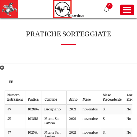
0
PRATICHE SORTEGGIATE
FE
Numero
Mese
Anno
Estrazioni
Pratica
Comune
Anno
Mese
Precendente
Preced
49
102804
Lucignano
2021
novembre
Sì
No
45
103818
Monte San
2021
novembre
Sì
No
Savino
47
102561
Monte San
2021
novembre
Sì
No
Savino