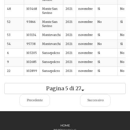
48
103468
Monte San
2021
novembre
Sì
No
Savino
52
93866
Monte San
2021
novembre
No
Sì
Savino
53
103134
Montevarchi
2021
novembre
Sì
No
54
95738
Montevarchi
2021
novembre
No
Sì
6
103205
Sansepolcro
2021
novembre
Sì
No
9
102685
Sansepolcro
2021
novembre
Sì
No
22
102899
Sansepolcro
2021
novembre
Sì
No
Pagina 5 di 27
Precedente
Successivo
HOME