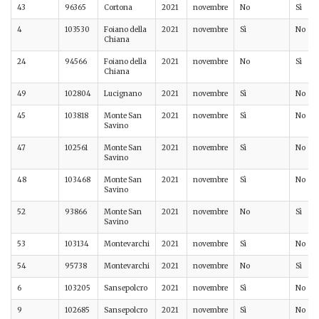
43
96365
Cortona
2021
novembre
No
Sì
4
103530
Foiano della
2021
novembre
Sì
No
Chiana
24
94566
Foiano della
2021
novembre
No
Sì
Chiana
49
102804
Lucignano
2021
novembre
Sì
No
45
103818
Monte San
2021
novembre
Sì
No
Savino
47
102561
Monte San
2021
novembre
Sì
No
Savino
48
103468
Monte San
2021
novembre
Sì
No
Savino
52
93866
Monte San
2021
novembre
No
Sì
Savino
53
103134
Montevarchi
2021
novembre
Sì
No
54
95738
Montevarchi
2021
novembre
No
Sì
6
103205
Sansepolcro
2021
novembre
Sì
No
9
102685
Sansepolcro
2021
novembre
Sì
No