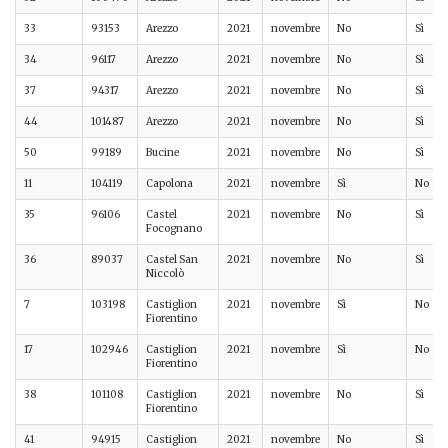
33
93153
Arezzo
2021
novembre
No
Sì
34
96117
Arezzo
2021
novembre
No
Sì
37
94317
Arezzo
2021
novembre
No
Sì
44
101487
Arezzo
2021
novembre
No
Sì
50
99189
Bucine
2021
novembre
No
Sì
11
104119
Capolona
2021
novembre
Sì
No
35
96106
Castel
2021
novembre
No
Sì
Focognano
36
89037
Castel San
2021
novembre
No
Sì
Niccolò
7
103198
Castiglion
2021
novembre
Sì
No
Fiorentino
17
102946
Castiglion
2021
novembre
Sì
No
Fiorentino
38
101108
Castiglion
2021
novembre
No
Sì
Fiorentino
41
94915
Castiglion
2021
novembre
No
Sì