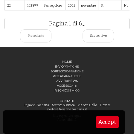
22
102899
Sansepolcro
2021
novembre
Sì
No
Pagina 1 di 6
Precedente
Successivo
HOME
INVIO
PRATICHE
SORTEGGIO
PRATICHE
RICERCA
PRATICHE
AVVISI&NEWS
ACCESSO
ATTI
RISCHIO
SISMICO
CONTATTI
Regione Toscana - Settore Sismica - via San Gallo - Firenze
portos@regione.toscana.it
Privacy e note legali
Accessibilità
Accept