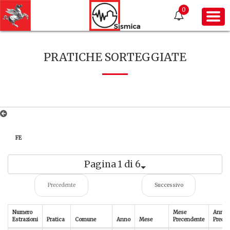
0
PRATICHE SORTEGGIATE
FE
Pagina 1 di 6
Precedente
Successivo
Numero
Mese
Anno
Estrazioni
Pratica
Comune
Anno
Mese
Precendente
Preced