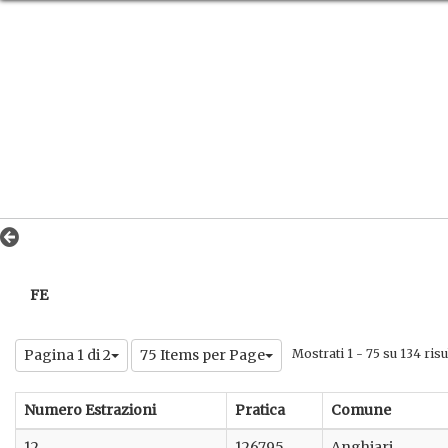
FE
Pagina 1 di 2
75 Items per Page
Mostrati 1 - 75 su 134 risul
Numero Estrazioni
Pratica
Comune
12
126795
Anghiari