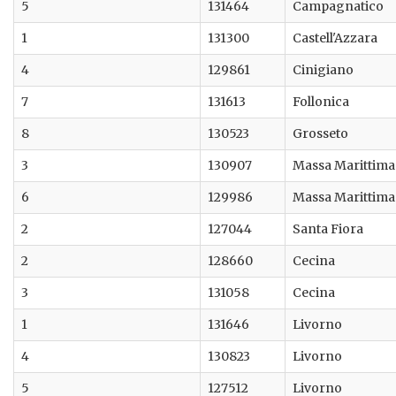
5
131464
Campagnatico
1
131300
Castell'Azzara
4
129861
Cinigiano
7
131613
Follonica
8
130523
Grosseto
3
130907
Massa Marittima
6
129986
Massa Marittima
2
127044
Santa Fiora
2
128660
Cecina
3
131058
Cecina
1
131646
Livorno
4
130823
Livorno
5
127512
Livorno