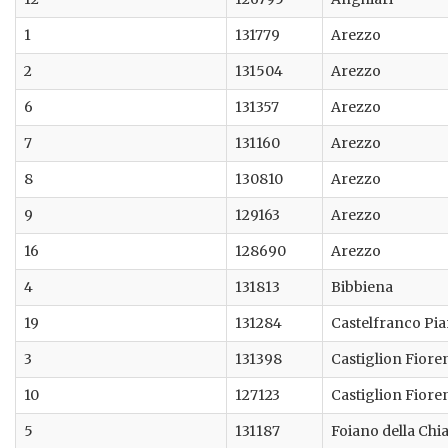
1
131779
Arezzo
2
131504
Arezzo
6
131357
Arezzo
7
131160
Arezzo
8
130810
Arezzo
9
129163
Arezzo
16
128690
Arezzo
4
131813
Bibbiena
19
131284
Castelfranco Pi
3
131398
Castiglion Fiore
10
127123
Castiglion Fiore
5
131187
Foiano della Chi