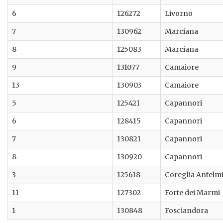
6
126272
Livorno
7
130962
Marciana
8
125083
Marciana
9
131077
Camaiore
13
130903
Camaiore
5
125421
Capannori
6
128415
Capannori
7
130821
Capannori
8
130920
Capannori
3
125618
Coreglia Antelmi
11
127302
Forte dei Marmi
1
130848
Fosciandora