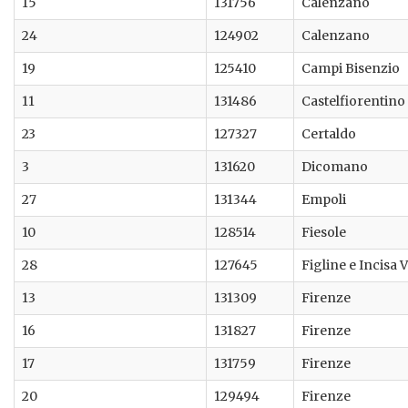
15
131756
Calenzano
24
124902
Calenzano
19
125410
Campi Bisenzio
11
131486
Castelfiorentino
23
127327
Certaldo
3
131620
Dicomano
27
131344
Empoli
10
128514
Fiesole
28
127645
Figline e Incisa 
13
131309
Firenze
16
131827
Firenze
17
131759
Firenze
20
129494
Firenze