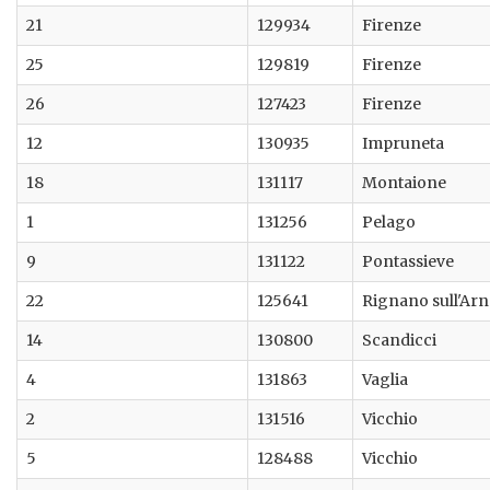
21
129934
Firenze
25
129819
Firenze
26
127423
Firenze
12
130935
Impruneta
18
131117
Montaione
1
131256
Pelago
9
131122
Pontassieve
22
125641
Rignano sull'Ar
14
130800
Scandicci
4
131863
Vaglia
2
131516
Vicchio
5
128488
Vicchio