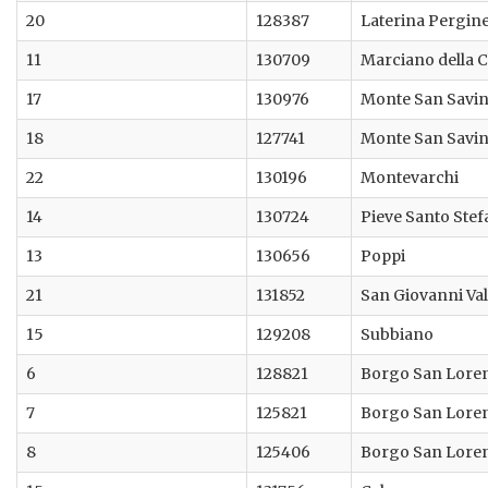
20
128387
Laterina Pergin
11
130709
Marciano della 
17
130976
Monte San Savi
18
127741
Monte San Savi
22
130196
Montevarchi
14
130724
Pieve Santo Ste
13
130656
Poppi
21
131852
San Giovanni Va
15
129208
Subbiano
6
128821
Borgo San Lore
7
125821
Borgo San Lore
8
125406
Borgo San Lore