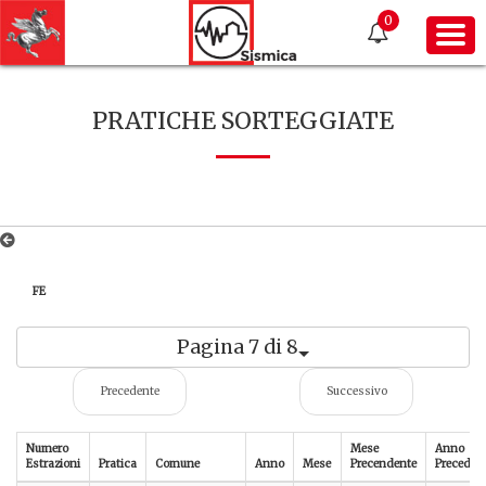
0
PRATICHE SORTEGGIATE
FE
Pagina 7 di 8
Precedente
Successivo
Numero
Mese
Anno
Estrazioni
Pratica
Comune
Anno
Mese
Precendente
Preceden