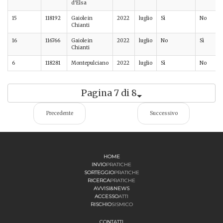
d'Elsa
15
118192
Gaiole in
2022
luglio
Sì
No
Chianti
16
116766
Gaiole in
2022
luglio
No
Sì
Chianti
6
118281
Montepulciano
2022
luglio
Sì
No
Pagina 7 di 8
Precedente
Successivo
HOME
INVIO
PRATICHE
SORTEGGIO
PRATICHE
RICERCA
PRATICHE
AVVISI&NEWS
ACCESSO
ATTI
RISCHIO
SISMICO
CONTATTI