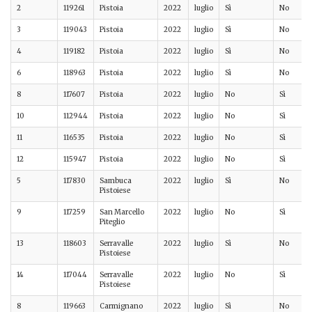
2
119261
Pistoia
2022
luglio
Sì
No
3
119043
Pistoia
2022
luglio
Sì
No
4
119182
Pistoia
2022
luglio
Sì
No
6
118963
Pistoia
2022
luglio
Sì
No
8
117607
Pistoia
2022
luglio
No
Sì
10
112944
Pistoia
2022
luglio
No
Sì
11
116535
Pistoia
2022
luglio
No
Sì
12
115947
Pistoia
2022
luglio
No
Sì
5
117830
Sambuca
2022
luglio
Sì
No
Pistoiese
9
117259
San Marcello
2022
luglio
No
Sì
Piteglio
13
118603
Serravalle
2022
luglio
Sì
No
Pistoiese
14
117044
Serravalle
2022
luglio
No
Sì
Pistoiese
8
119663
Carmignano
2022
luglio
Sì
No