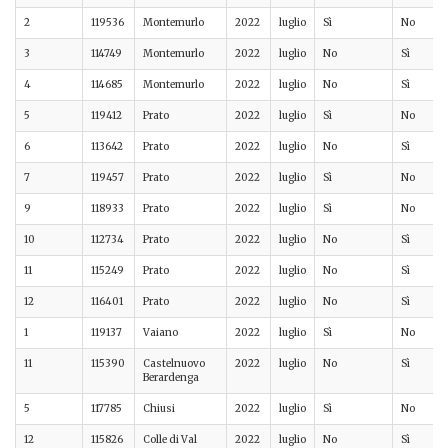
2
119536
Montemurlo
2022
luglio
Sì
No
3
114749
Montemurlo
2022
luglio
No
Sì
4
114685
Montemurlo
2022
luglio
No
Sì
5
119412
Prato
2022
luglio
Sì
No
6
113642
Prato
2022
luglio
No
Sì
7
119457
Prato
2022
luglio
Sì
No
9
118933
Prato
2022
luglio
Sì
No
10
112734
Prato
2022
luglio
No
Sì
11
115249
Prato
2022
luglio
No
Sì
12
116401
Prato
2022
luglio
No
Sì
1
119137
Vaiano
2022
luglio
Sì
No
11
115390
Castelnuovo
2022
luglio
No
Sì
Berardenga
5
117785
Chiusi
2022
luglio
Sì
No
12
115826
Colle di Val
2022
luglio
No
Sì