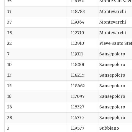
35
116350
Monte San Sav
33
118783
Montevarchi
37
119364
Montevarchi
38
112710
Montevarchi
22
112910
Pieve Santo Ste
7
119311
Sansepolcro
10
118001
Sansepolcro
13
118215
Sansepolcro
15
118662
Sansepolcro
16
117097
Sansepolcro
26
115327
Sansepolcro
28
114735
Sansepolcro
3
119577
Subbiano