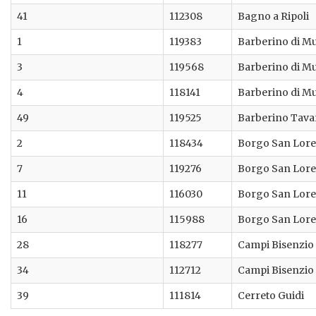
41
112308
Bagno a Ripoli
1
119383
Barberino di M
3
119568
Barberino di M
4
118141
Barberino di M
49
119525
Barberino Tava
2
118434
Borgo San Lor
7
119276
Borgo San Lor
11
116030
Borgo San Lor
16
115988
Borgo San Lor
28
118277
Campi Bisenzio
34
112712
Campi Bisenzio
39
111814
Cerreto Guidi