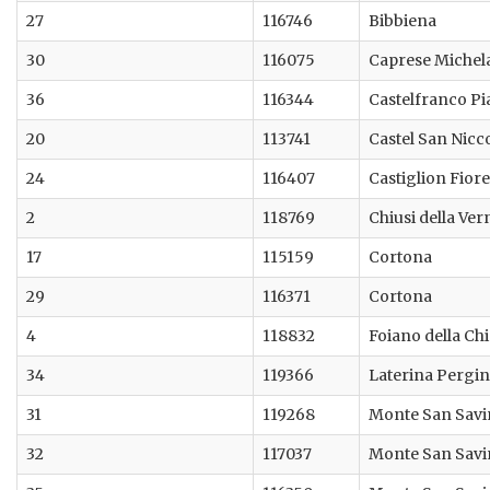
27
116746
Bibbiena
30
116075
Caprese Michel
36
116344
Castelfranco Pi
20
113741
Castel San Nicc
24
116407
Castiglion Fior
2
118769
Chiusi della Ver
17
115159
Cortona
29
116371
Cortona
4
118832
Foiano della Ch
34
119366
Laterina Pergin
31
119268
Monte San Sav
32
117037
Monte San Sav