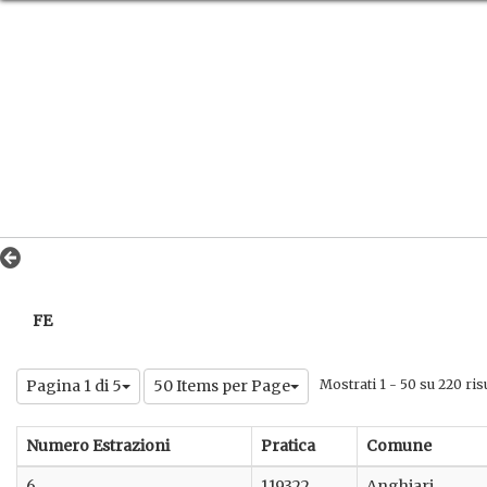
FE
Pagina 1 di 5
50 Items per Page
Mostrati 1 - 50 su 220 risu
Numero Estrazioni
Pratica
Comune
6
119322
Anghiari