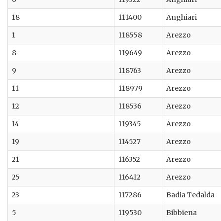
18
111400
Anghiari
1
118558
Arezzo
8
119649
Arezzo
9
118763
Arezzo
11
118979
Arezzo
12
118536
Arezzo
14
119345
Arezzo
19
114527
Arezzo
21
116352
Arezzo
25
116412
Arezzo
23
117286
Badia Tedalda
5
119530
Bibbiena