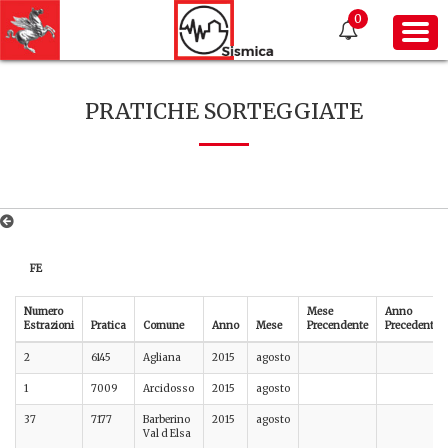
0
PRATICHE SORTEGGIATE
FE
Numero
Mese
Anno
Estrazioni
Pratica
Comune
Anno
Mese
Precendente
Precedente
2
6145
Agliana
2015
agosto
1
7009
Arcidosso
2015
agosto
37
7177
Barberino
2015
agosto
Val d Elsa