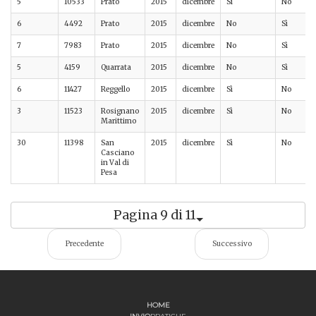
5
10533
Prato
2015
dicembre
Sì
No
6
4492
Prato
2015
dicembre
No
Sì
7
7983
Prato
2015
dicembre
No
Sì
5
4159
Quarrata
2015
dicembre
No
Sì
6
11427
Reggello
2015
dicembre
Sì
No
3
11523
Rosignano
2015
dicembre
Sì
No
Marittimo
30
11398
San
2015
dicembre
Sì
No
Casciano
in Val di
Pesa
Pagina 9 di 11
Precedente
Successivo
HOME