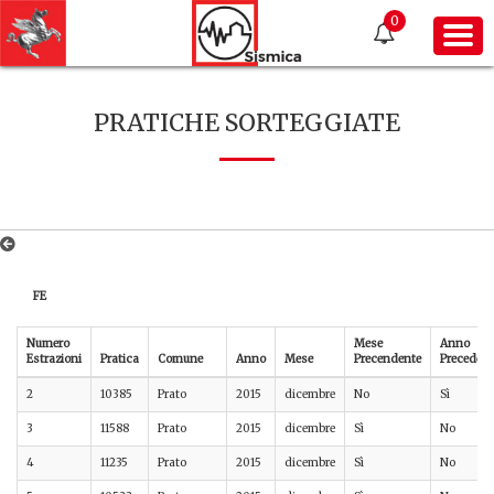
0
PRATICHE SORTEGGIATE
FE
Numero
Mese
Anno
Estrazioni
Pratica
Comune
Anno
Mese
Precendente
Precedent
2
10385
Prato
2015
dicembre
No
Sì
3
11588
Prato
2015
dicembre
Sì
No
4
11235
Prato
2015
dicembre
Sì
No