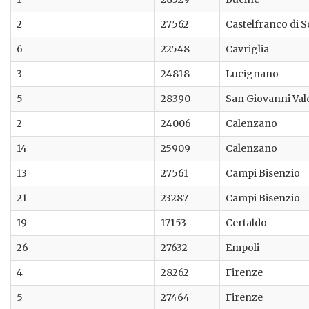
2
27562
Castelfranco di 
6
22548
Cavriglia
3
24818
Lucignano
5
28390
San Giovanni Va
2
24006
Calenzano
14
25909
Calenzano
13
27561
Campi Bisenzio
21
23287
Campi Bisenzio
19
17153
Certaldo
26
27632
Empoli
4
28262
Firenze
5
27464
Firenze