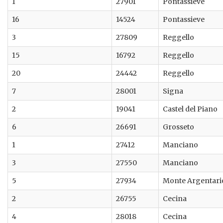
1
27901
Pontassieve
16
14524
Pontassieve
3
27809
Reggello
15
16792
Reggello
20
24442
Reggello
7
28001
Signa
2
19041
Castel del Piano
6
26691
Grosseto
1
27412
Manciano
3
27550
Manciano
5
27934
Monte Argentari
2
26755
Cecina
4
28018
Cecina