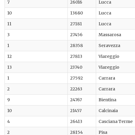
7
26016
Lucca
10
13680
Lucca
11
27181
Lucca
3
27456
Massarosa
1
28358
Seravezza
12
27813
Viareggio
13
23740
Viareggio
1
27592
Carrara
2
22263
Carrara
9
24767
Bientina
10
21457
Calcinaia
4
26413
Casciana Terme
2
28154
Pisa