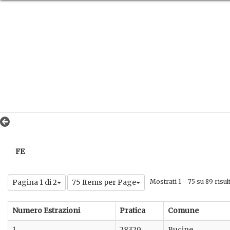
FE
Pagina 1 di 2
75 Items per Page
Mostrati 1 - 75 su 89 risult
Numero Estrazioni
Pratica
Comune
1
28329
Bucine