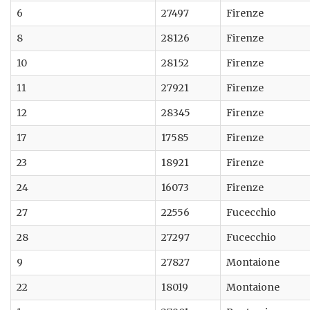
6
27497
Firenze
8
28126
Firenze
10
28152
Firenze
11
27921
Firenze
12
28345
Firenze
17
17585
Firenze
23
18921
Firenze
24
16073
Firenze
27
22556
Fucecchio
28
27297
Fucecchio
9
27827
Montaione
22
18019
Montaione