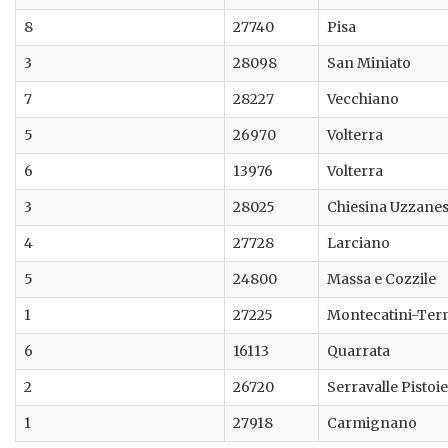
8
27740
Pisa
3
28098
San Miniato
7
28227
Vecchiano
5
26970
Volterra
6
13976
Volterra
3
28025
Chiesina Uzzane
4
27728
Larciano
5
24800
Massa e Cozzile
1
27225
Montecatini-Ter
6
16113
Quarrata
2
26720
Serravalle Pistoi
1
27918
Carmignano