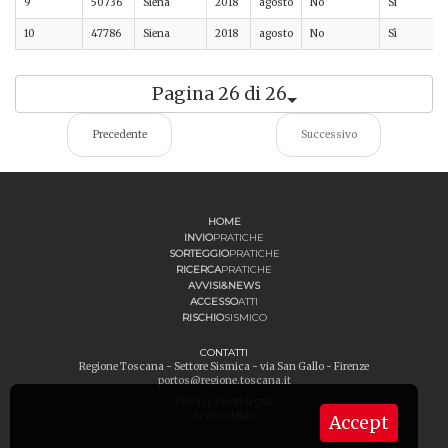
9
50736
Siena
2018
agosto
No
Sì
10
47786
Siena
2018
agosto
No
Sì
Pagina 26 di 26
Precedente
Successivo
HOME
INVIO
PRATICHE
SORTEGGIO
PRATICHE
RICERCA
PRATICHE
AVVISI&NEWS
ACCESSO
ATTI
RISCHIO
SISMICO
CONTATTI
Regione Toscana - Settore Sismica - via San Gallo - Firenze
portos@regione.toscana.it
Privacy e note legali
Accessibilità
Accept