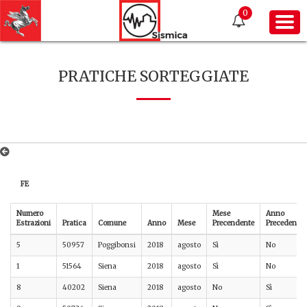
0
PRATICHE SORTEGGIATE
FE
Numero
Mese
Anno
Estrazioni
Pratica
Comune
Anno
Mese
Precendente
Precedente
5
50957
Poggibonsi
2018
agosto
Sì
No
1
51564
Siena
2018
agosto
Sì
No
8
40202
Siena
2018
agosto
No
Sì