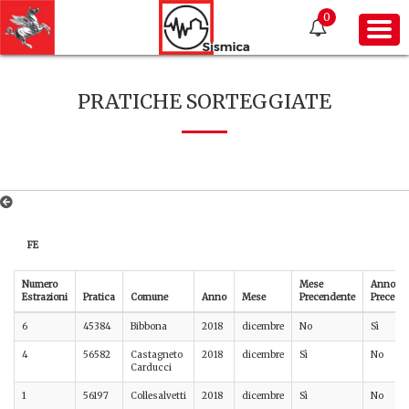
0
PRATICHE SORTEGGIATE
FE
Numero
Mese
Anno
Estrazioni
Pratica
Comune
Anno
Mese
Precendente
Precede
6
45384
Bibbona
2018
dicembre
No
Sì
4
56582
Castagneto
2018
dicembre
Sì
No
Carducci
1
56197
Collesalvetti
2018
dicembre
Sì
No