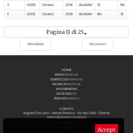
3
56382
Livorno
2018
dicembre
Sì
No
5
45011
Livorno
2018
dicembre
No
Sì
Pagina 11 di 25
Precedente
Successivo
HOME
INVIO
PRATICHE
SORTEGGIO
PRATICHE
RICERCA
PRATICHE
AVVISI&NEWS
ACCESSO
ATTI
RISCHIO
SISMICO
CONTATTI
Regione Toscana - Settore Sismica - via San Gallo - Firenze
portos@regione.toscana.it
Privacy e note legali
Accessibilità
Accept