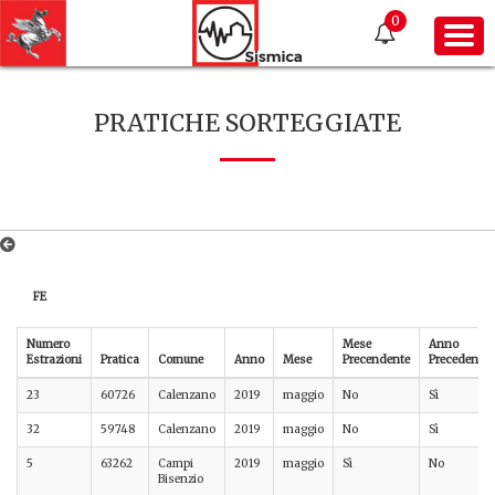
0
PRATICHE SORTEGGIATE
FE
Numero
Mese
Anno
Estrazioni
Pratica
Comune
Anno
Mese
Precendente
Precedente
23
60726
Calenzano
2019
maggio
No
Sì
32
59748
Calenzano
2019
maggio
No
Sì
5
63262
Campi
2019
maggio
Sì
No
Bisenzio