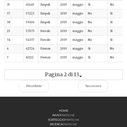
35
63465
Empoli
2019
maggio
Sì
No
37
57223
Empoli
2019
maggio
No
Sì
38
59636
Empoli
2019
maggio
No
Sì
25
57075
Fiesole
2019
maggio
No
Sì
34
54337
Fiesole
2019
maggio
No
Sì
6
62724
Firenze
2019
maggio
Sì
No
7
63122
Firenze
2019
maggio
Sì
No
Pagina 2 di 13
Precedente
Successivo
HOME
INVIO
PRATICHE
SORTEGGIO
PRATICHE
RICERCA
PRATICHE