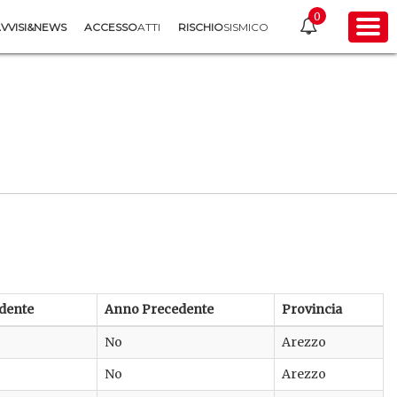
0
VVISI&NEWS
ACCESSO
ATTI
RISCHIO
SISMICO
dente
Anno Precedente
Provincia
No
Arezzo
No
Arezzo