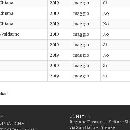
i Chiana
2019
maggio
Sì
i Chiana
2019
maggio
No
i Chiana
2019
maggio
No
e Valdarno
2019
maggio
No
2019
maggio
Sì
2019
maggio
No
2019
maggio
Sì
2019
maggio
Sì
ltati.
CONTATTI
E
Regione Toscana - Settore Si
O
PRATICHE
via San Gallo - Firenze