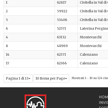
1
62817
Civitella in Val d
2
59922
Civitella in Val d
5
53406
Civitella in Val d
6
52571
Laterina Pergin
4
63132
Montevarchi
8
48969
Montevarchi
14
62371
Calenzano
17
62366
Calenzano
Pagina 1 di 13
10 Items per Page
Mostrati 1 - 10 su 124 risu
HOM
INVI