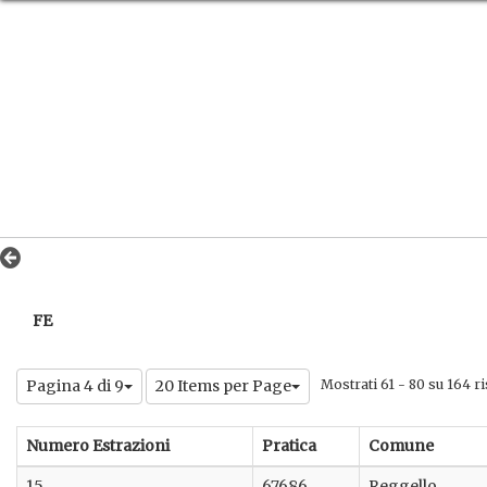
FE
Pagina 4 di 9
20 Items per Page
Mostrati 61 - 80 su 164 ris
Numero Estrazioni
Pratica
Comune
15
67686
Reggello