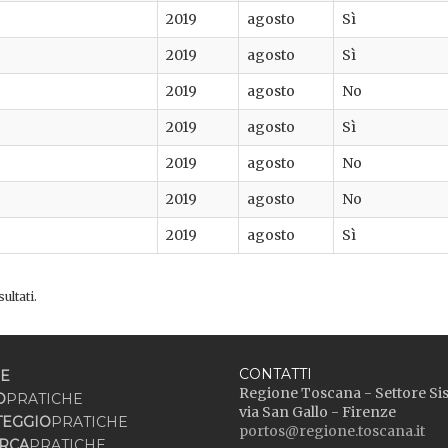
2019
agosto
Sì
2019
agosto
Sì
2019
agosto
No
2019
agosto
Sì
2019
agosto
No
2019
agosto
No
2019
agosto
Sì
ultati.
CONTATTI
E
Regione Toscana - Settore Si
O
PRATICHE
via San Gallo - Firenze
TEGGIO
PRATICHE
portos@regione.toscana.it
RCA
PRATICHE