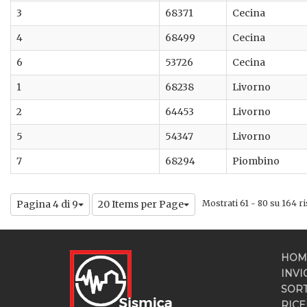
3
68371
Cecina
4
68499
Cecina
6
53726
Cecina
1
68238
Livorno
2
64453
Livorno
5
54347
Livorno
7
68294
Piombino
Pagina 4 di 9
20 Items per Page
Mostrati 61 - 80 su 164 ris
HOM
INVI
SOR
RICE