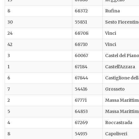
8
68372
Rufina
30
55851
Sesto Fiorentin
24
68708
Vinci
42
68710
Vinci
3
60067
Castel del Pian
1
67184
Castell'Azzara
6
67844
Castiglione del
7
54416
Grosseto
2
67771
Massa Marittim
5
64853
Massa Marittim
4
67269
Roccastrada
8
54935
Capoliveri