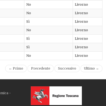
No
Livorno
No
Livorno
Sì
Livorno
No
Livorno
Sì
Livorno
Sì
Livorno
No
Livorno
← Primo
Precedente
Successivo
Ultimo →
smica -