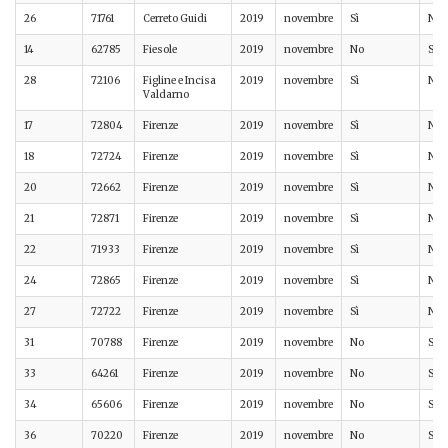
26
71761
Cerreto Guidi
2019
novembre
Sì
No
14
62785
Fiesole
2019
novembre
No
Sì
28
72106
Figline e Incisa
2019
novembre
Sì
No
Valdarno
17
72804
Firenze
2019
novembre
Sì
No
18
72724
Firenze
2019
novembre
Sì
No
20
72662
Firenze
2019
novembre
Sì
No
21
72871
Firenze
2019
novembre
Sì
No
22
71933
Firenze
2019
novembre
Sì
No
24
72865
Firenze
2019
novembre
Sì
No
27
72722
Firenze
2019
novembre
Sì
No
31
70788
Firenze
2019
novembre
No
Sì
33
64261
Firenze
2019
novembre
No
Sì
34
65606
Firenze
2019
novembre
No
Sì
36
70220
Firenze
2019
novembre
No
Sì