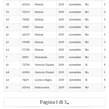
38
65204
Firenze
2019
novembre
No
Sì
39
70033
Firenze
2019
novembre
No
Sì
40
71082
Firenze
2019
novembre
No
Sì
41
70119
Firenze
2019
novembre
No
Sì
42
64329
Firenze
2019
novembre
No
Sì
43
59085
Firenze
2019
novembre
No
Sì
44
57728
Firenze
2019
novembre
No
Sì
7
67675
Firenzuola
2019
novembre
No
Sì
45
72758
Greve in Chianti
2019
novembre
Sì
No
48
65896
Greve in Chianti
2019
novembre
No
Sì
46
71429
Lastra a Signa
2019
novembre
Sì
No
13
62944
Pontassieve
2019
novembre
No
Sì
Pagina 1 di 3