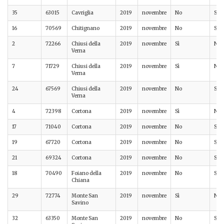
35
63015
Cavriglia
2019
novembre
No
Sì
16
70569
Chitignano
2019
novembre
No
Sì
2
72266
Chiusi della
2019
novembre
Sì
No
Verna
7
71729
Chiusi della
2019
novembre
Sì
No
Verna
24
67569
Chiusi della
2019
novembre
No
Sì
Verna
4
72398
Cortona
2019
novembre
Sì
No
17
71040
Cortona
2019
novembre
No
Sì
19
67720
Cortona
2019
novembre
No
Sì
21
69324
Cortona
2019
novembre
No
Sì
18
70490
Foiano della
2019
novembre
No
Sì
Chiana
29
72774
Monte San
2019
novembre
Sì
No
Savino
32
63350
Monte San
2019
novembre
No
Sì