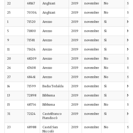
22
68147
Anghiari
2019
novembre
No
Sì
25
70304
Anghiari
2019
novembre
No
Sì
1
71520
Arezzo
2019
novembre
Sì
No
5
71800
Arezzo
2019
novembre
Sì
No
9
71581
Arezzo
2019
novembre
Sì
No
11
71624
Arezzo
2019
novembre
Sì
No
20
68209
Arezzo
2019
novembre
No
Sì
26
67608
Arezzo
2019
novembre
No
Sì
27
68461
Arezzo
2019
novembre
No
Sì
14
71599
Badia Tedalda
2019
novembre
Sì
No
13
72898
Bibbiena
2019
novembre
Sì
No
15
68756
Bibbiena
2019
novembre
No
Sì
31
72124
Castelfranco
2019
novembre
Sì
No
Piandiscò
23
68988
Castel San
2019
novembre
No
Sì
Niccolò