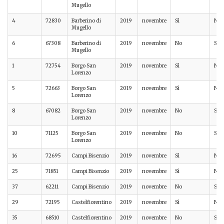
Mugello
4
72830
Barberino di
2019
novembre
Sì
No
Mugello
6
67308
Barberino di
2019
novembre
No
Sì
Mugello
1
72754
Borgo San
2019
novembre
Sì
No
Lorenzo
5
72663
Borgo San
2019
novembre
Sì
No
Lorenzo
8
67082
Borgo San
2019
novembre
No
Sì
Lorenzo
10
71125
Borgo San
2019
novembre
No
Sì
Lorenzo
16
72695
Campi Bisenzio
2019
novembre
Sì
No
25
71851
Campi Bisenzio
2019
novembre
Sì
No
37
62211
Campi Bisenzio
2019
novembre
No
Sì
29
72195
Castelfiorentino
2019
novembre
Sì
No
35
68510
Castelfiorentino
2019
novembre
No
Sì