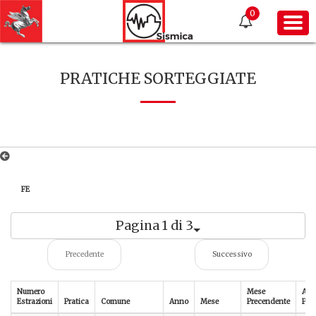
0
PRATICHE SORTEGGIATE
FE
Pagina 1 di 3
Precedente
Successivo
Numero
Mese
An
Estrazioni
Pratica
Comune
Anno
Mese
Precendente
Pre