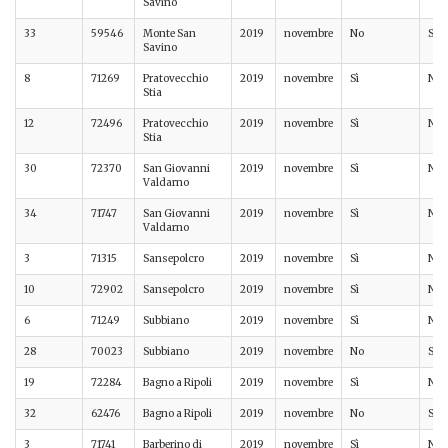
Savino
33
59546
Monte San
2019
novembre
No
Sì
Savino
8
71269
Pratovecchio
2019
novembre
Sì
No
Stia
12
72496
Pratovecchio
2019
novembre
Sì
No
Stia
30
72370
San Giovanni
2019
novembre
Sì
No
Valdarno
34
71747
San Giovanni
2019
novembre
Sì
No
Valdarno
3
71315
Sansepolcro
2019
novembre
Sì
No
10
72902
Sansepolcro
2019
novembre
Sì
No
6
71249
Subbiano
2019
novembre
Sì
No
28
70023
Subbiano
2019
novembre
No
Sì
19
72284
Bagno a Ripoli
2019
novembre
Sì
No
32
62476
Bagno a Ripoli
2019
novembre
No
Sì
3
71741
Barberino di
2019
novembre
Sì
No