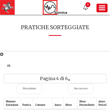
0
PRATICHE SORTEGGIATE
FE
Pagina 4 di 6
Precedente
Successivo
Numero
Mese
Anno
Estrazioni
Pratica
Comune
Anno
Mese
Precendente
Preceden