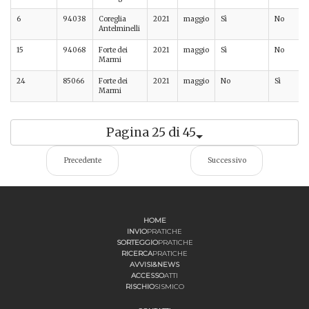
6
94038
Coreglia
2021
maggio
Sì
No
Antelminelli
15
94068
Forte dei
2021
maggio
Sì
No
Marmi
24
85066
Forte dei
2021
maggio
No
Sì
Marmi
Pagina 25 di 45
Precedente
Successivo
HOME
INVIO
PRATICHE
SORTEGGIO
PRATICHE
RICERCA
PRATICHE
AVVISI&NEWS
ACCESSO
ATTI
RISCHIO
SISMICO