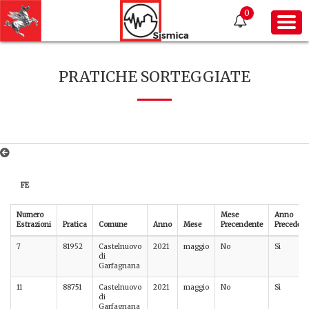
0
PRATICHE SORTEGGIATE
FE
Numero
Mese
Anno
Estrazioni
Pratica
Comune
Anno
Mese
Precendente
Precedent
7
81952
Castelnuovo
2021
maggio
No
Sì
di
Garfagnana
11
88751
Castelnuovo
2021
maggio
No
Sì
di
Garfagnana