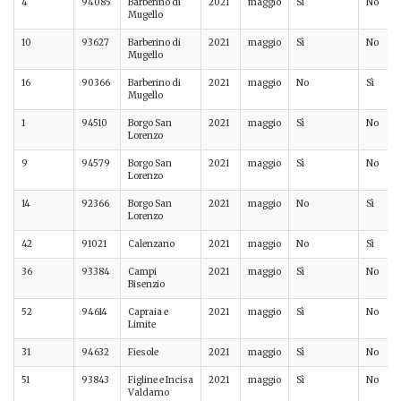
4
94085
Barberino di
2021
maggio
Sì
No
Mugello
10
93627
Barberino di
2021
maggio
Sì
No
Mugello
16
90366
Barberino di
2021
maggio
No
Sì
Mugello
1
94510
Borgo San
2021
maggio
Sì
No
Lorenzo
9
94579
Borgo San
2021
maggio
Sì
No
Lorenzo
14
92366
Borgo San
2021
maggio
No
Sì
Lorenzo
42
91021
Calenzano
2021
maggio
No
Sì
36
93384
Campi
2021
maggio
Sì
No
Bisenzio
52
94614
Capraia e
2021
maggio
Sì
No
Limite
31
94632
Fiesole
2021
maggio
Sì
No
51
93843
Figline e Incisa
2021
maggio
Sì
No
Valdarno