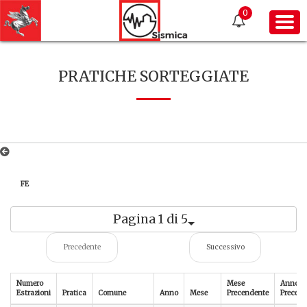
0
PRATICHE SORTEGGIATE
FE
Pagina 1 di 5
Precedente
Successivo
Numero
Mese
Anno
Estrazioni
Pratica
Comune
Anno
Mese
Precendente
Precede