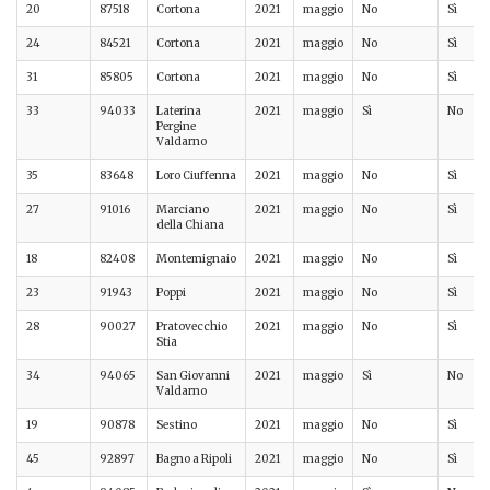
20
87518
Cortona
2021
maggio
No
Sì
24
84521
Cortona
2021
maggio
No
Sì
31
85805
Cortona
2021
maggio
No
Sì
33
94033
Laterina
2021
maggio
Sì
No
Pergine
Valdarno
35
83648
Loro Ciuffenna
2021
maggio
No
Sì
27
91016
Marciano
2021
maggio
No
Sì
della Chiana
18
82408
Montemignaio
2021
maggio
No
Sì
23
91943
Poppi
2021
maggio
No
Sì
28
90027
Pratovecchio
2021
maggio
No
Sì
Stia
34
94065
San Giovanni
2021
maggio
Sì
No
Valdarno
19
90878
Sestino
2021
maggio
No
Sì
45
92897
Bagno a Ripoli
2021
maggio
No
Sì