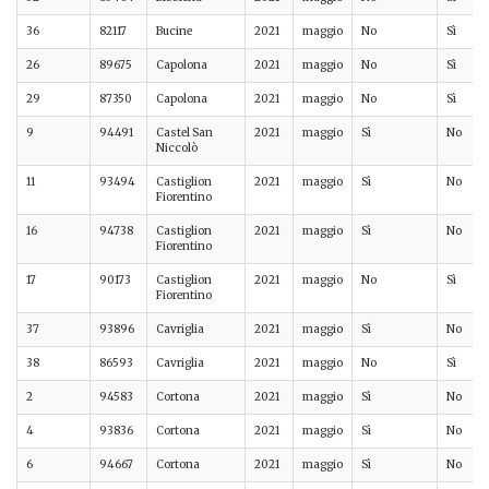
36
82117
Bucine
2021
maggio
No
Sì
26
89675
Capolona
2021
maggio
No
Sì
29
87350
Capolona
2021
maggio
No
Sì
9
94491
Castel San
2021
maggio
Sì
No
Niccolò
11
93494
Castiglion
2021
maggio
Sì
No
Fiorentino
16
94738
Castiglion
2021
maggio
Sì
No
Fiorentino
17
90173
Castiglion
2021
maggio
No
Sì
Fiorentino
37
93896
Cavriglia
2021
maggio
Sì
No
38
86593
Cavriglia
2021
maggio
No
Sì
2
94583
Cortona
2021
maggio
Sì
No
4
93836
Cortona
2021
maggio
Sì
No
6
94667
Cortona
2021
maggio
Sì
No