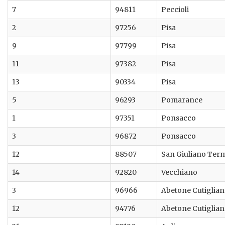
7
94811
Peccioli
2
97256
Pisa
9
97799
Pisa
11
97382
Pisa
13
90334
Pisa
5
96293
Pomarance
1
97351
Ponsacco
3
96872
Ponsacco
12
88507
San Giuliano Ter
14
92820
Vecchiano
3
96966
Abetone Cutiglia
12
94776
Abetone Cutiglia