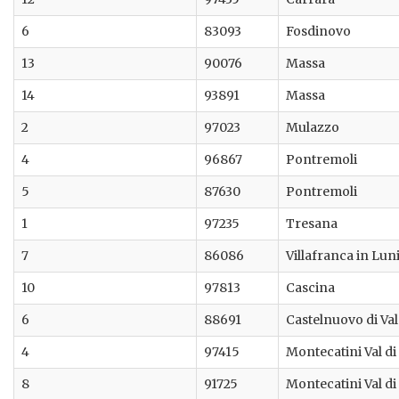
6
83093
Fosdinovo
13
90076
Massa
14
93891
Massa
2
97023
Mulazzo
4
96867
Pontremoli
5
87630
Pontremoli
1
97235
Tresana
7
86086
Villafranca in Lun
10
97813
Cascina
6
88691
Castelnuovo di Val
4
97415
Montecatini Val di
8
91725
Montecatini Val di