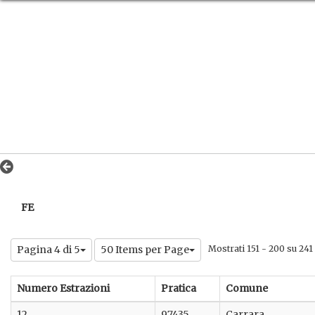
FE
Pagina 4 di 5
50 Items per Page
Mostrati 151 - 200 su 241 r
Numero Estrazioni
Pratica
Comune
12
97435
Carrara