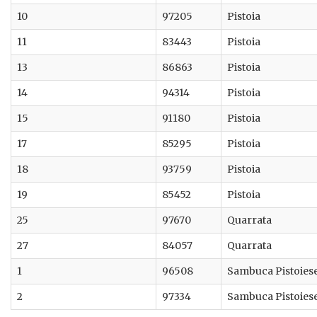
10
97205
Pistoia
11
83443
Pistoia
13
86863
Pistoia
14
94314
Pistoia
15
91180
Pistoia
17
85295
Pistoia
18
93759
Pistoia
19
85452
Pistoia
25
97670
Quarrata
27
84057
Quarrata
1
96508
Sambuca Pistoies
2
97334
Sambuca Pistoies