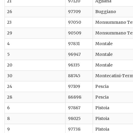
21
97120
Agliana
26
97709
Buggiano
23
97050
Monsummano Te
29
90509
Monsummano Te
4
97831
Montale
5
96947
Montale
20
96335
Montale
30
88745
Montecatini-Ter
24
97109
Pescia
28
86898
Pescia
6
97867
Pistoia
8
98025
Pistoia
9
97738
Pistoia