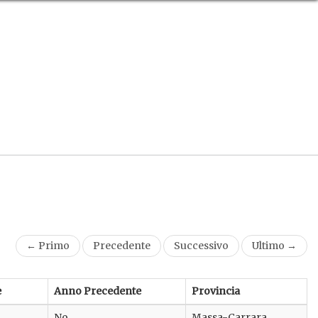
← Primo
Precedente
Successivo
Ultimo →
e
Anno Precedente
Provincia
No
Massa-Carrara