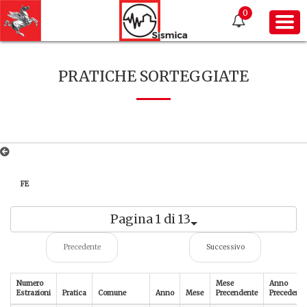
0
PRATICHE SORTEGGIATE
FE
Pagina 1 di 13
Precedente
Successivo
Numero
Mese
Anno
Estrazioni
Pratica
Comune
Anno
Mese
Precendente
Precedente