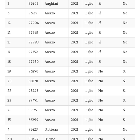
3
97403
Anghiari
2021
luglio
Sì
No
6
96519
Arezzo
2021
luglio
Sì
No
12
97904
Arezzo
2021
luglio
Sì
No
14
97963
Arezzo
2021
luglio
Sì
No
15
97993
Arezzo
2021
luglio
Sì
No
17
97352
Arezzo
2021
luglio
Sì
No
18
97950
Arezzo
2021
luglio
Sì
No
19
96270
Arezzo
2021
luglio
No
Sì
20
88870
Arezzo
2021
luglio
No
Sì
22
95493
Arezzo
2021
luglio
No
Sì
23
89471
Arezzo
2021
luglio
No
Sì
26
95176
Arezzo
2021
luglio
No
Sì
35
86299
Arezzo
2021
luglio
No
Sì
4
97423
Bibbiena
2021
luglio
Sì
No
40
90472
Bucine
2021
luglio
No
Sì