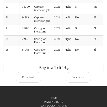
10
98000
Caprese
2021
luglio
Sì
No
Michelangelo
31
84584
Caprese
2021
luglio
No
Sì
Michelangelo
2
96700
Castiglion
2021
luglio
Sì
No
Fiorentino
21
92465
Castiglion
2021
luglio
No
Sì
Fiorentino
25
87068
Castiglion
2021
luglio
No
Sì
Fiorentino
Pagina 1 di 13
Precedente
Successivo
HOME
INVIO
PRATICHE
SORTEGGIO
PRATICHE