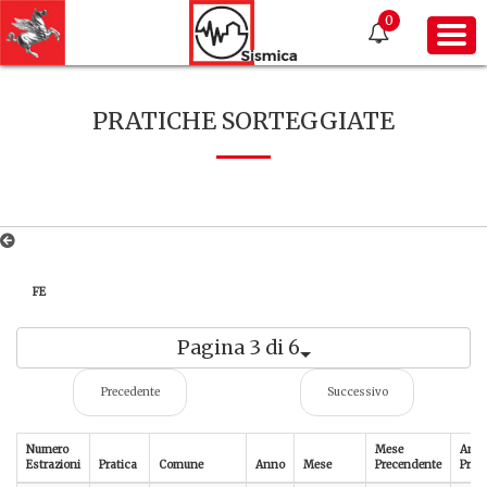
0
PRATICHE SORTEGGIATE
FE
Pagina 3 di 6
Precedente
Successivo
Numero
Mese
Ann
Estrazioni
Pratica
Comune
Anno
Mese
Precendente
Prec