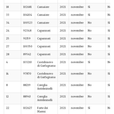
18
102681
Camaiore
2021
novembre
Sì
No
33
104104
Camaiore
2021
novembre
Sì
No
34
100523
Camaiore
2021
novembre
No
Sì
24
92348
Capannori
2021
novembre
No
Sì
25
91359
Capannori
2021
novembre
No
Sì
27
100350
Capannori
2021
novembre
No
Sì
28
89562
Capannori
2021
novembre
No
Sì
4
103210
Castelnuovo
2021
novembre
Sì
No
di Garfagnana
14
97870
Castelnuovo
2021
novembre
No
Sì
di Garfagnana
8
88219
Coreglia
2021
novembre
No
Sì
Antelminelli
12
88963
Coreglia
2021
novembre
No
Sì
Antelminelli
22
102627
Forte dei
2021
novembre
Sì
No
Marmi