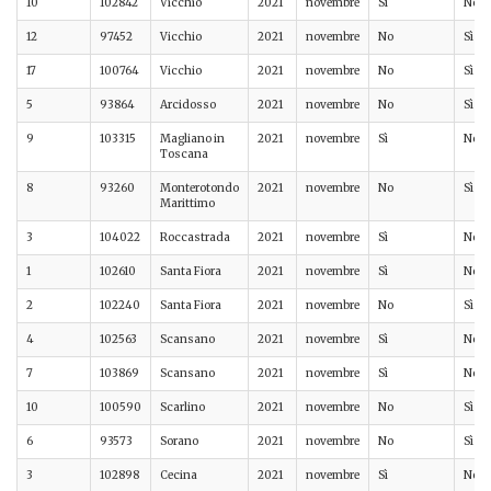
10
102842
Vicchio
2021
novembre
Sì
No
12
97452
Vicchio
2021
novembre
No
Sì
17
100764
Vicchio
2021
novembre
No
Sì
5
93864
Arcidosso
2021
novembre
No
Sì
9
103315
Magliano in
2021
novembre
Sì
No
Toscana
8
93260
Monterotondo
2021
novembre
No
Sì
Marittimo
3
104022
Roccastrada
2021
novembre
Sì
No
1
102610
Santa Fiora
2021
novembre
Sì
No
2
102240
Santa Fiora
2021
novembre
No
Sì
4
102563
Scansano
2021
novembre
Sì
No
7
103869
Scansano
2021
novembre
Sì
No
10
100590
Scarlino
2021
novembre
No
Sì
6
93573
Sorano
2021
novembre
No
Sì
3
102898
Cecina
2021
novembre
Sì
No