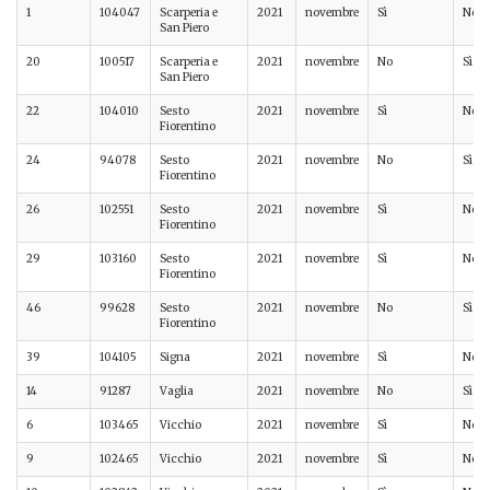
1
104047
Scarperia e
2021
novembre
Sì
No
San Piero
20
100517
Scarperia e
2021
novembre
No
Sì
San Piero
22
104010
Sesto
2021
novembre
Sì
No
Fiorentino
24
94078
Sesto
2021
novembre
No
Sì
Fiorentino
26
102551
Sesto
2021
novembre
Sì
No
Fiorentino
29
103160
Sesto
2021
novembre
Sì
No
Fiorentino
46
99628
Sesto
2021
novembre
No
Sì
Fiorentino
39
104105
Signa
2021
novembre
Sì
No
14
91287
Vaglia
2021
novembre
No
Sì
6
103465
Vicchio
2021
novembre
Sì
No
9
102465
Vicchio
2021
novembre
Sì
No