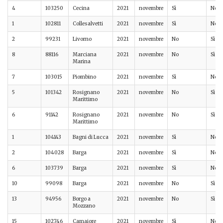
4
103250
Cecina
2021
novembre
Sì
No
1
102811
Collesalvetti
2021
novembre
Sì
No
2
99231
Livorno
2021
novembre
No
Sì
8
88116
Marciana
2021
novembre
No
Sì
Marina
7
103015
Piombino
2021
novembre
Sì
No
5
101342
Rosignano
2021
novembre
No
Sì
Marittimo
6
91142
Rosignano
2021
novembre
No
Sì
Marittimo
1
104143
Bagni di Lucca
2021
novembre
Sì
No
2
104028
Barga
2021
novembre
Sì
No
6
103739
Barga
2021
novembre
Sì
No
10
99098
Barga
2021
novembre
No
Sì
13
94956
Borgo a
2021
novembre
No
Sì
Mozzano
15
102746
Camaiore
2021
novembre
Sì
No